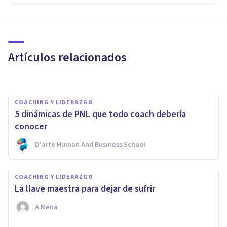
COACHING Y LIDERAZGO
¿Por qué nos cuesta tanto
sentir paz?
Artículos relacionados
Georgina Hudson
COACHING Y LIDERAZGO
5 dinámicas de PNL que todo coach debería
conocer
D'arte Human And Business School
COACHING Y LIDERAZGO
5 maneras de dejar de
COACHING Y LIDERAZGO
autosabotearnos con la
La llave maestra para dejar de sufrir
resistencia a los cambios
A Mena
Georgina Hudson