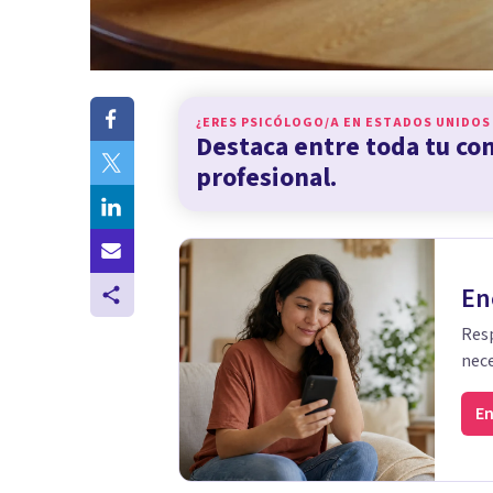
¿ERES PSICÓLOGO/A EN
ESTADOS UNIDOS
Destaca entre toda tu c
profesional.
En
Resp
nece
En