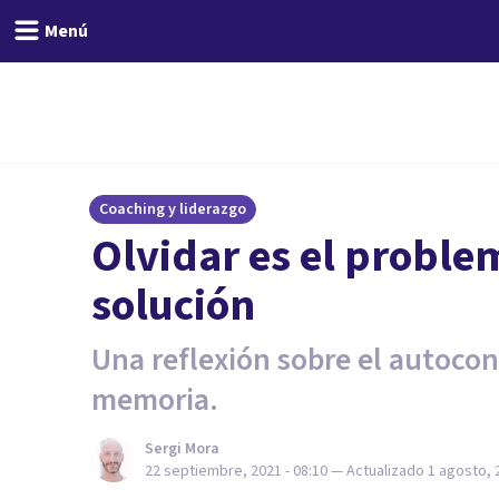
Menú
Coaching y liderazgo
Olvidar es el problem
solución
Una reflexión sobre el autocon
memoria.
Sergi Mora
22 septiembre, 2021 - 08:10
— Actualizado
1 agosto, 