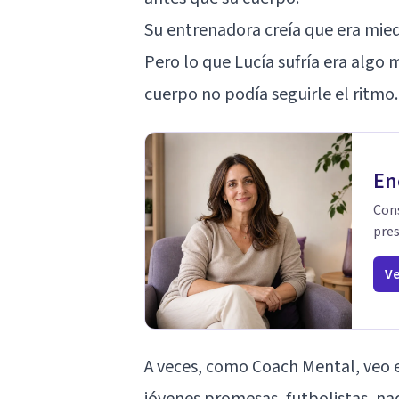
Su entrenadora creía que era mied
Pero lo que Lucía sufría era algo 
cuerpo no podía seguirle el ritmo.
En
Cons
pres
Ve
A veces, como Coach Mental, veo 
jóvenes promesas, futbolistas, na