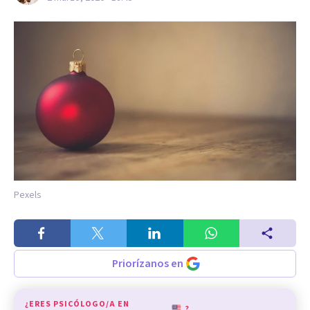
Pexels
Priorízanos en
¿ERES PSICÓLOGO/A EN
?