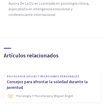
Aurora De La Oz es Licenciada en psicología clínica,
especialista en inteligencia emocional y
conferenciante internacional.
PSICOLOGÍA SOCIAL Y RELACIONES PERSONALES
Los 7 tipos de soledad, y sus
causas y características
Artículos relacionados
Arturo Torres
PSICOLOGÍA SOCIAL Y RELACIONES PERSONALES
Consejos para afrontar la soledad durante la
juventud
Psicología Y Psicoterapia Miguel Ángel
PSICOLOGÍA SOCIAL Y RELACIONES PERSONALES