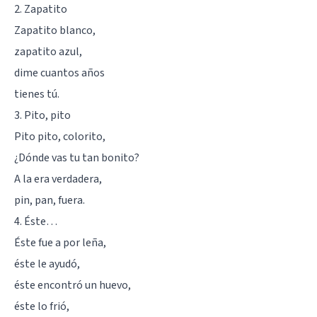
2. Zapatito
Zapatito blanco,
zapatito azul,
dime cuantos años
tienes tú.
3. Pito, pito
Pito pito, colorito,
¿Dónde vas tu tan bonito?
A la era verdadera,
pin, pan, fuera.
4. Éste…
Éste fue a por leña,
éste le ayudó,
éste encontró un huevo,
éste lo frió,