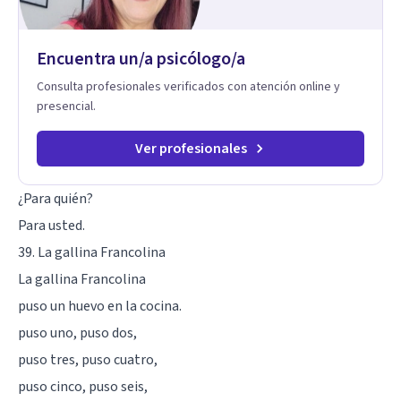
Terapia de exposición Terapia de juego para niños
Tratamiento de Traumas y Trastornos de Estrés
Postraumático: Ofrecemos apoyo psicológico para ayudarte
Encuentra un/a psicólogo/a
a superar experiencias traumáticas y mejorar tu calidad de
vida. Tratamiento de Adicciones.
Consulta profesionales verificados con atención online y
presencial.
Ver profesionales
¿Para quién?
Para usted.
39. La gallina Francolina
La gallina Francolina
puso un huevo en la cocina.
puso uno, puso dos,
puso tres, puso cuatro,
puso cinco, puso seis,