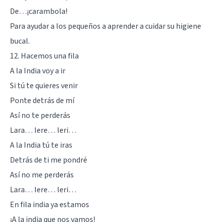
De…¡carambola!
Para ayudar a los pequeños a aprender a cuidar su higiene
bucal.
12. Hacemos una fila
A la India voy a ir
Si tú te quieres venir
Ponte detrás de mí
Así no te perderás
Lara… lere… leri…
A la India tú te iras
Detrás de ti me pondré
Así no me perderás
Lara… lere… leri…
En fila india ya estamos
¡A la india que nos vamos!