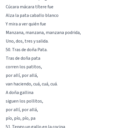
Cúcara mácara títere fue
Alza la pata caballo blanco
Y mira a ver quién fue
Manzana, manzana, manzana podrida,
Uno, dos, tres y salida.
50. Tras de doña Pata.
Tras de doña pata
corren los patitos,
por allí, por allá,
van haciendo, cuá, cuá, cuá.
A doña gallina
siguen los pollitos,
por allí, por allá,
pío, pío, pío, pa
51. Tengo un gallo en la cocina