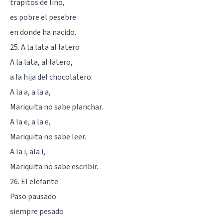
trapitos de lino,
es pobre el pesebre
en donde ha nacido.
25. A la lata al latero
A la lata, al latero,
a la hija del chocolatero.
A la a, a la a,
Mariquita no sabe planchar.
A la e, a la e,
Mariquita no sabe leer.
A la i, ala i,
Mariquita no sabe escribir.
26. El elefante
Paso pausado
siempre pesado