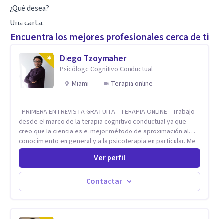
¿Qué desea?
Una carta.
Encuentra los mejores profesionales cerca de ti
Diego Tzoymaher
Psicólogo Cognitivo Conductual
Miami
Terapia online
- PRIMERA ENTREVISTA GRATUITA - TERAPIA ONLINE - Trabajo
desde el marco de la terapia cognitivo conductual ya que
creo que la ciencia es el mejor método de aproximación al
conocimiento en general y a la psicoterapia en particular. Me
interesan los procesos de cambio conductual por los que una
Ver perfil
persona pueda alcanzar sus objetivos, transitando,
aceptando y modificando sus patrones cognitivos y
emocionales. Abordo patologías específicas como trastornos
Contactar
de ansiedad y del ánimo, y también crisis vitales y procesos
de crecimiento personal.