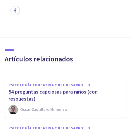
PSICOLOGÍA EDUCATIVA Y DEL DESARROLLO
120 preguntas para niños de
primaria (con sus respuestas)
Artículos relacionados
Oscar Castillero Mimenza
PSICOLOGÍA EDUCATIVA Y DEL DESARROLLO
54 preguntas capciosas para niños (con
respuestas)
Oscar Castillero Mimenza
PSICOLOGÍA EDUCATIVA Y DEL DESARROLLO
PSICOLOGÍA EDUCATIVA Y DEL DESARROLLO