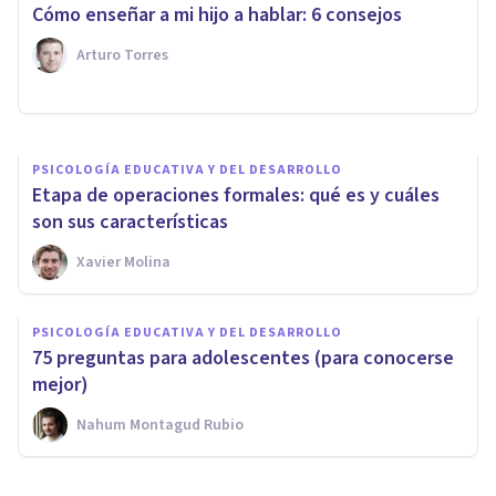
Andragogía: el aprendizaje en
Cómo enseñar a mi hijo a hablar: 6 consejos
edades avanzadas
Arturo Torres
Elisabet Rodríguez Camón
PSICOLOGÍA EDUCATIVA Y DEL DESARROLLO
Etapa de operaciones formales: qué es y cuáles
son sus características
Xavier Molina
PSICOLOGÍA EDUCATIVA Y DEL DESARROLLO
75 preguntas para adolescentes (para conocerse
mejor)
Nahum Montagud Rubio