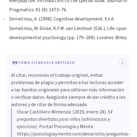
everyday life: Introduction to the special issue. Journal of
Pragmatics. 41 (8): 1473–76.
Demetriou, A. (1998). Cognitive development. En A.
Demetriou, W. Doise, K.F.M. van Lieshout (Eds.), Life-span
developmental psychology (pp. 179–269). Londres: Wiley.
CÓMO CITAR ESTE ARTÍCULO
Al citar, reconoces el trabajo original, evitas
problemas de plagio y permites a tus lectores acceder
a las fuentes originales para obtener más información
o verificar datos. Asegúrate siempre de dar crédito a los
autores y de citar de forma adecuada.
Oscar Castillero Mimenza
. (
2019, enero 24
).
54
preguntas divertidas para niños (adivinanzas y
ejercicios)
.
Portal Psicología y Mente.
https://psicologiaymente.com/desarrollo/preguntas-