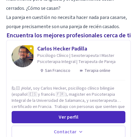
cerrados. ¿Cómo se casan?
La pareja en cuestión no necesita hacer nada para casarse,
porque precisamente son una pareja de recién casados.
Encuentra los mejores profesionales cerca de ti
Carlos Hecker Padilla
Psicólogo Clínico | Sexoterapeuta I Master
Psicoterapia Integral | Terapeuta de Pareja
San Francisco
Terapia online
🙋🏻 ¡Hola!, soy Carlos Hecker, psicólogo clínico bilingüe
(español 🇪🇸 y francés 🇫🇷 ), magister en Psicoterapia
Integral de la Universidad de Salamanca, y sexoterapeuta
certificado en Francia. Trabajo con personas que sienten que
algo en su vida dejó de calzar: ansiedad que se desborda,
Ver perfil
tristeza que no se va, duelos que se alargan, relaciones que
repiten el mismo patrón o preguntas en torno a la sexualidad
y la identidad que necesitan un espacio seguro para ser
Contactar