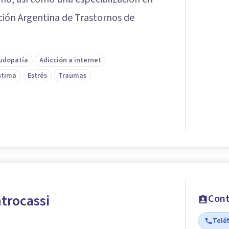
ción Argentina de Trastornos de
udopatía
Adicción a internet
stima
Estrés
Traumas
trocassi
Cont
Telé