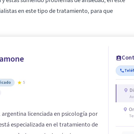
a
y estás sufriendo problemas de ansiedad, en este
ialistas en este tipo de tratamiento, para que
alamone
Cont
Telé
ficado
5
Di
Av
On
 argentina licenciada en psicología por
Te
 está especializada en el tratamiento de