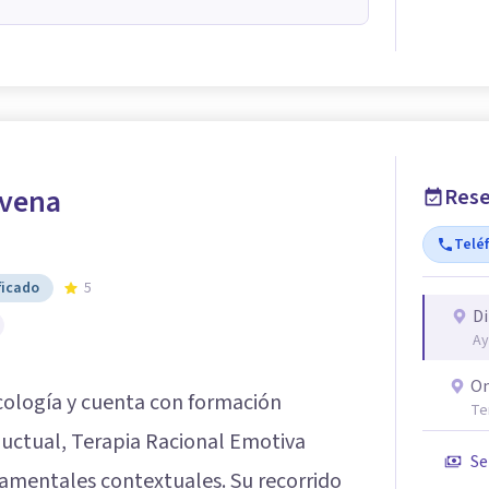
avena
Rese
Telé
ficado
5
Di
Ay
On
cología y cuenta con formación
Te
ductual, Terapia Racional Emotiva
Se
amentales contextuales. Su recorrido