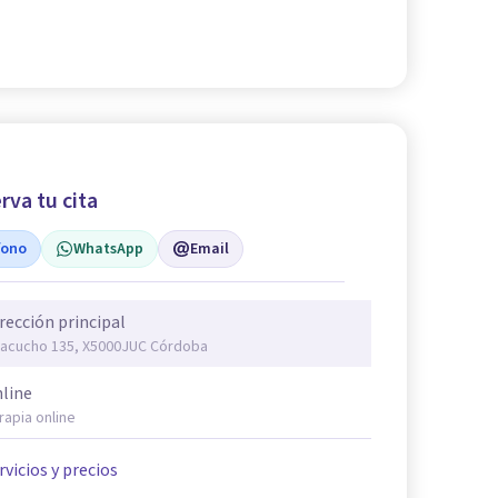
rva tu cita
fono
WhatsApp
Email
rección principal
acucho 135, X5000JUC Córdoba
line
rapia online
rvicios y precios