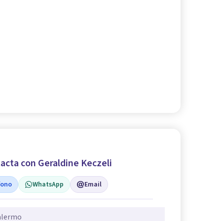
acta con Geraldine Keczeli
fono
WhatsApp
Email
alermo