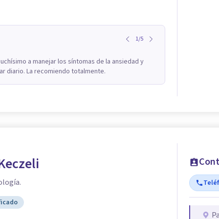
1
/
5
uchísimo a manejar los síntomas de la ansiedad y
ar diario. La recomiendo totalmente.
Keczeli
Cont
ología.
Telé
ficado
P