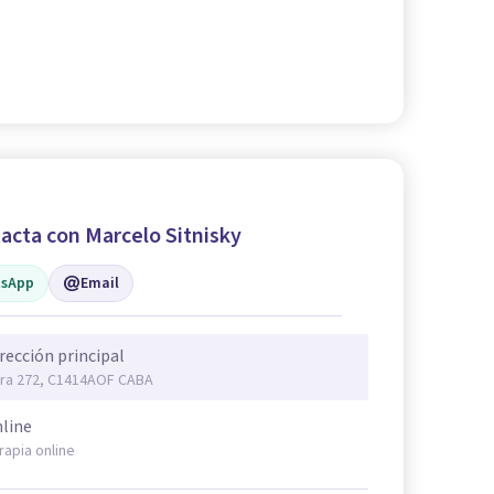
acta con Marcelo Sitnisky
sApp
Email
rección principal
ra 272, C1414AOF CABA
line
rapia online