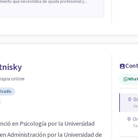
ento que necesitaba de ayuda profesional y...
tnisky
Cont
rapia online
What
ficado
Di
Ve
On
enció en Psicología por la Universidad
Te
en Administración por la Universidad de