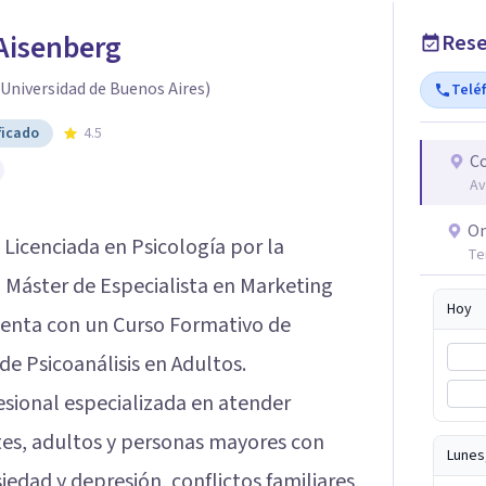
Aisenberg
Rese
 (Universidad de Buenos Aires)
Telé
ficado
4.5
Co
Av
On
 Licenciada en Psicología por la
Te
n Máster de Especialista en Marketing
Hoy
cuenta con un Curso Formativo de
de Psicoanálisis en Adultos.
esional especializada en atender
es, adultos y personas mayores con
Lunes
edad y depresión, conflictos familiares,