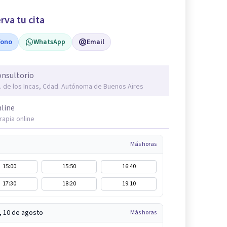
rva tu cita
fono
WhatsApp
Email
nsultorio
. de los Incas, Cdad. Autónoma de Buenos Aires
line
rapia online
Más horas
15:00
15:50
16:40
17:30
18:20
19:10
, 10 de agosto
Más horas