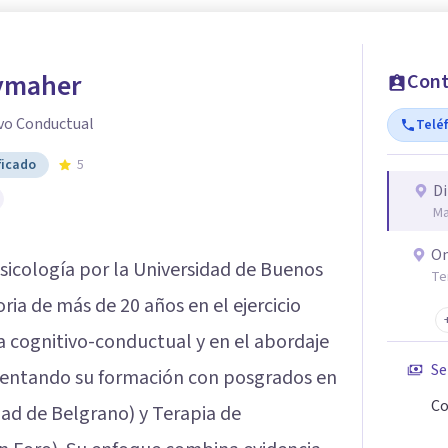
ymaher
Cont
vo Conductual
Telé
ficado
5
Di
Ma
On
Psicología por la Universidad de Buenos
Te
ria de más de 20 años en el ejercicio
ia cognitivo-conductual y en el abordaje
Se
entando su formación con posgrados en
Co
ad de Belgrano) y Terapia de