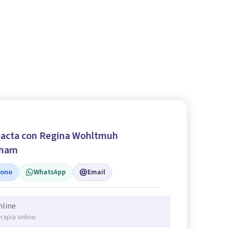
acta con Regina Wohltmuh
aham
fono
WhatsApp
Email
nline
rapia online