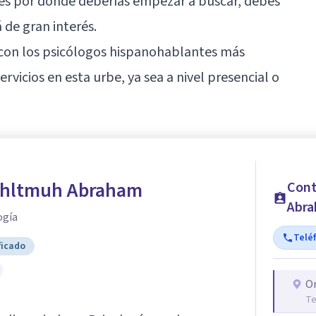
bes por dónde deberías empezar a buscar, debes
 de gran interés.
 con los psicólogos hispanohablantes más
vicios en esta urbe, ya sea a nivel presencial o
ohltmuh Abraham
Cont
Abr
ogía
Telé
ficado
O
Te