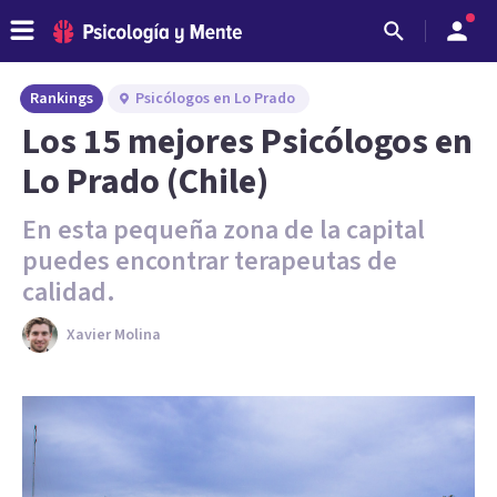
Rankings
Psicólogos en Lo Prado
Los 15 mejores Psicólogos en
Lo Prado (Chile)
En esta pequeña zona de la capital
puedes encontrar terapeutas de
calidad.
Xavier Molina