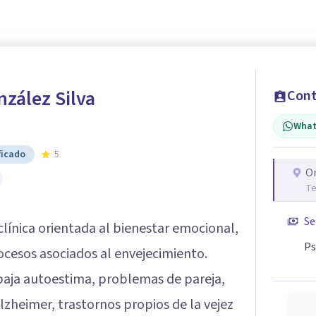
zález Silva
Cont
What
ficado
5
O
Te
Se
clínica orientada al bienestar emocional,
Ps
ocesos asociados al envejecimiento.
 baja autoestima, problemas de pareja,
Alzheimer, trastornos propios de la vejez