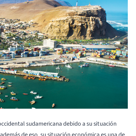
 occidental sudamericana debido a su situación
 además de eso, su situación económica es una de