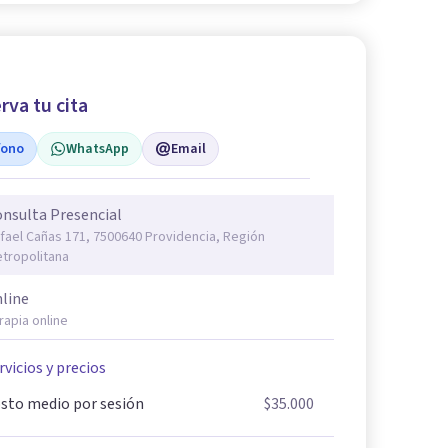
rva tu cita
fono
WhatsApp
Email
nsulta Presencial
fael Cañas 171, 7500640 Providencia, Región
tropolitana
line
rapia online
rvicios y precios
sto medio por sesión
$35.000