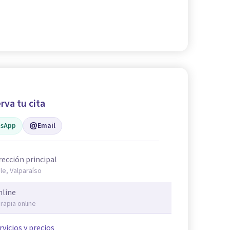
rva tu cita
sApp
Email
rección principal
ile, Valparaíso
nline
rapia online
rvicios y precios