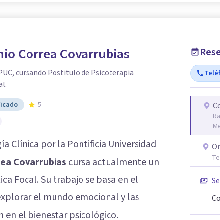
io Correa Covarrubias
Rese
PUC, cursando Postitulo de Psicoterapia
Telé
al.
ficado
5
Co
Ra
Me
a Clínica por la Pontificia Universidad
On
Te
rea Covarrubias
cursa actualmente un
ica Focal. Su trabajo se basa en el
Se
explorar el mundo emocional y las
Co
n en el bienestar psicológico.