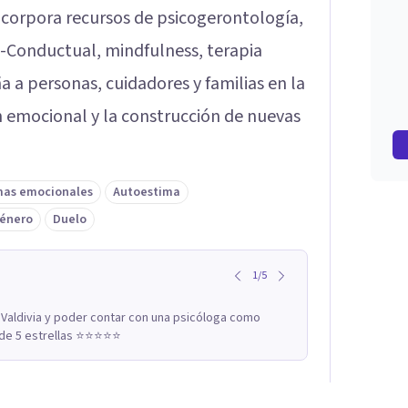
 incorpora recursos de psicogerontología,
-Conductual, mindfulness, terapia
 a personas, cuidadores y familias en la
n emocional y la construcción de nuevas
mas emocionales
Autoestima
género
Duelo
1
/
5
 Valdivia y poder contar con una psicóloga como
 5 estrellas ⭐️⭐️⭐️⭐️⭐️