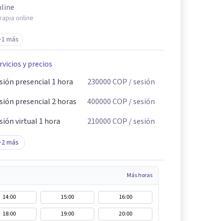
line
rapia online
+1 más
rvicios y precios
sión presencial 1 hora
230000
COP
/ sesión
sión presencial 2 horas
400000
COP
/ sesión
sión virtual 1 hora
210000
COP
/ sesión
+
2
más
Más horas
14:00
15:00
16:00
18:00
19:00
20:00