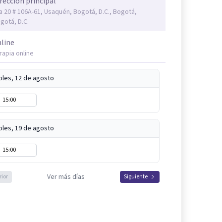
rección principal
a 20 # 106A-61, Usaquén, Bogotá, D.C., Bogotá,
gotá, D.C.
line
rapia online
oles, 12 de agosto
15:00
oles, 19 de agosto
15:00
Ver más días
rior
Siguiente