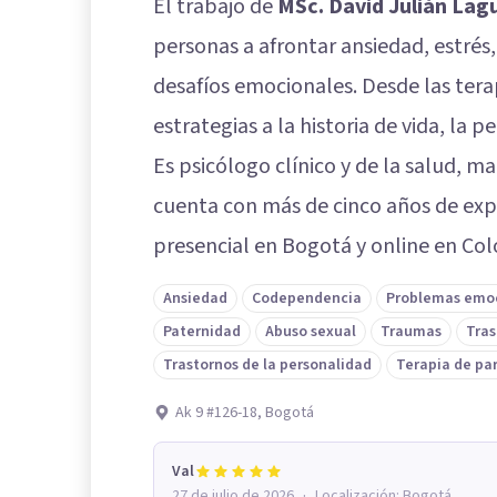
El trabajo de
MSc. David Julián Lag
personas a afrontar ansiedad, estrés
desafíos emocionales. Desde las tera
estrategias a la historia de vida, la 
Es psicólogo clínico y de la salud, ma
cuenta con más de cinco años de expe
presencial en Bogotá y online en Co
Ansiedad
Codependencia
Problemas emo
Paternidad
Abuso sexual
Traumas
Tras
Trastornos de la personalidad
Terapia de pa
Ak 9 #126-18, Bogotá
Val
·
27 de julio de 2026
Localización:
Bogotá