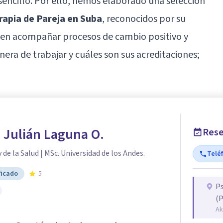
sencillo. Por ello, hemos elaborado una selección
rapia de Pareja en Suba
, reconocidos por su
 en acompañar procesos de cambio positivo y
ra de trabajar y cuáles son sus acreditaciones;
 Julián Laguna O.
Rese
 de la Salud | MSc. Universidad de los Andes.
Telé
ficado
5
Ps
(
Ak