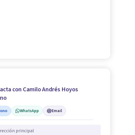
acta con Camilo Andrés Hoyos
ano
fono
WhatsApp
Email
rección principal