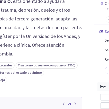
una O.
está orientado a ayudar a
On
Te
, trauma, depresión, duelos y otros
pias de tercera generación, adapta las
personalidad y las metas de cada paciente.
Se
gíster por la Universidad de los Andes, y
Se
riencia clínica. Ofrece atención
Se
lombia.
Se
cionales
Trastorno obsesivo-compulsivo (TOC)
tornos del estado de ánimo
reja
Hoy
1
/
5