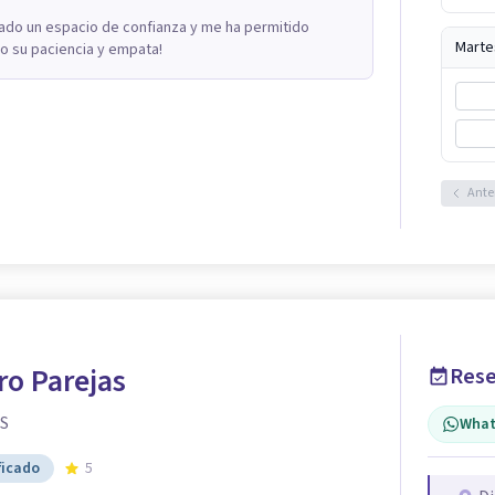
do un espacio de confianza y me ha permitido
Marte
 su paciencia y empata!
Ante
ro Parejas
Rese
AS
What
ficado
5