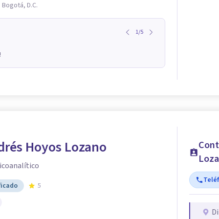
 Bogotá, D.C.
1
/
5
!
drés Hoyos Lozano
Cont
Loz
icoanalítico
Telé
ficado
5
Di