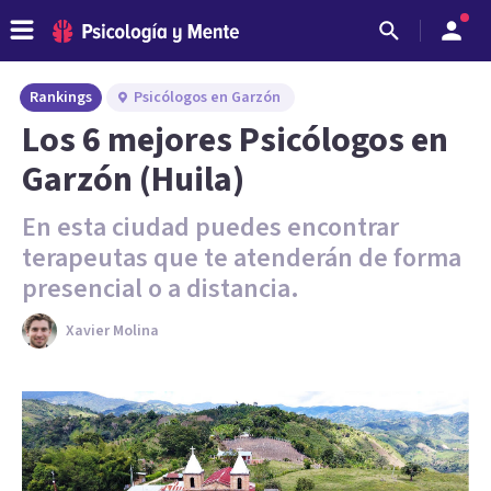
Rankings
Psicólogos en Garzón
Los 6 mejores Psicólogos en
Garzón (Huila)
En esta ciudad puedes encontrar
terapeutas que te atenderán de forma
presencial o a distancia.
Xavier Molina