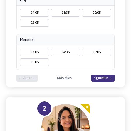
14:05
15:35
20:05
22:05
Mañana
13:05
14:35
16:05
19:05
Más días
Anterior
Siguiente
2