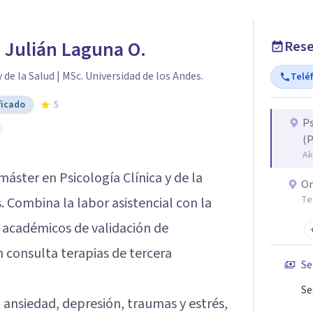
 Julián Laguna O.
Rese
 de la Salud | MSc. Universidad de los Andes.
Telé
ficado
5
Ps
(
Ak
máster en Psicología Clínica y de la
On
Te
. Combina la labor asistencial con la
s académicos de validación de
n consulta terapias de tercera
Se
Se
 ansiedad, depresión, traumas y estrés,