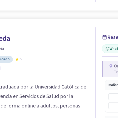
jeda
Rese
ia
What
ficado
5
O
Te
Maña
graduada por la Universidad Católica de
ncia en Servicios de Salud por la
 de forma online a adultos, personas