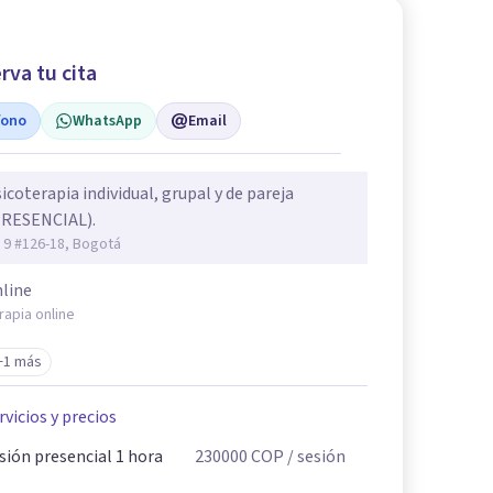
rva tu cita
fono
WhatsApp
Email
icoterapia individual, grupal y de pareja
PRESENCIAL).
 9 #126-18, Bogotá
line
rapia online
+1 más
rvicios y precios
sión presencial 1 hora
230000
COP
/ sesión