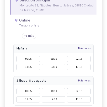
Dirección principal
Montecito 38, Nápoles, Benito Juárez, 03810 Ciudad
de México, CDMX
Online
Terapia online
+1 más
Mañana
Más horas
00:05
01:10
02:15
11:05
12:10
13:15
Sábado, 8 de agosto
Más horas
00:05
01:10
02:15
11:05
12:10
13:15