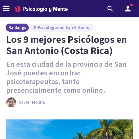
Rankings
Psicólogos en San Antonio
Los 9 mejores Psicólogos en
San Antonio (Costa Rica)
En esta ciudad de la provincia de San
José puedes encontrar
psicoterapeutas, tanto
presencialmente como online.
Xavier Molina