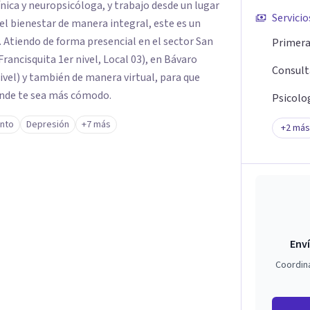
ínica y neuropsicóloga, y trabajo desde un lugar
Servicio
n el bienestar de manera integral, este es un
 Atiendo de forma presencial en el sector San
Primera 
Francisquita 1er nivel, Local 03), en Bávaro
Consult
nivel) y también de manera virtual, para que
onde te sea más cómodo.
Psicolo
ento
Depresión
+7 más
+
2
más
Enví
Coordin