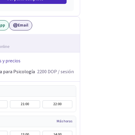
App
Email
online
s y precios
a para Psicología
2200
DOP
/ sesión
21:00
22:00
Más horas
13:00
14:00