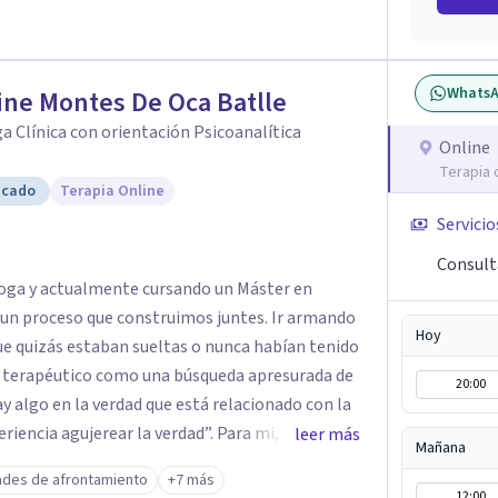
Whats
ine Montes De Oca Batlle
a Clínica con orientación Psicoanalítica
Online
Terapia 
icado
Terapia Online
Servicio
Consult
loga y actualmente cursando un Máster en
es un proceso que construimos juntes. Ir armando
Hoy
ue quizás estaban sueltas o nunca habían tenido
io terapéutico como una búsqueda apresurada de
20:00
 algo en la verdad que está relacionado con la
riencia agujerear la verdad”. Para mi, el
leer más
Mañana
guna manera, agujerear lo que creemos saber
ades de afrontamiento
+7 más
nos a una verdad propia. A veces no se trata de
12:00