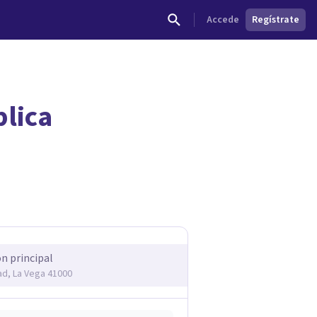
Accede
Regístrate
blica
ón principal
tad, La Vega 41000