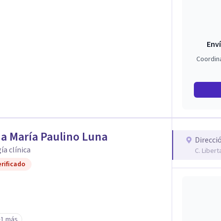
Enví
Coordin
a María Paulino Luna
Direcci
ía clínica
C. Liber
rificado
+1 más