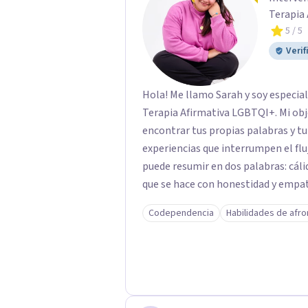
Terapia
5
/ 5
Verif
Hola! Me llamo Sarah y soy especial
Terapia Afirmativa LGBTQI+. Mi obj
encontrar tus propias palabras y tu
experiencias que interrumpen el flujo natural de q
puede resumir en dos palabras: cálid
que se hace con honestidad y empat
sus emociones de cada uno de mis consultantes. Trabajo con
Codependencia
Habilidades de afr
de la Conducta como base y de vez 
intervención dependiendo de las nec