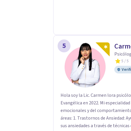
eliminar lo que duele, sino de enten
ello de una manera más consciente
5
Carme
Psicólog
5
/ 5
Verif
Hola soy la Lic. Carmen lora psicóloga clínica gradu
Evangélica en 2022. Mi especialidad
emocionales y del comportamiento, 
áreas: 1. Trastornos de Ansiedad: Ayudo a mis pacientes a comprender y manejar
sus ansiedades a través de técnicas