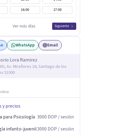
16:00
17:00
Ver más días
Siguiente
no
WhatsApp
Email
orio Lora Ramirez
, Av. Miraflores 16, Santiago de los
os 51000
nline
s y precios
a para Psicología
3000
DOP
/ sesión
ía infanto-juvenil
3000
DOP
/ sesión