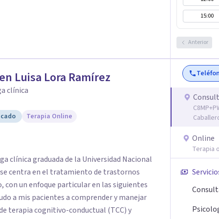
derlo, darle sentido y descubrir cómo vivir con
15:00
.
Anterior
Teléfo
n Luisa Lora Ramírez
a clínica
Consult
C8MP+PWG
icado
Terapia Online
Caballer
Online
Terapia o
ada de la Universidad Nacional
 se centra en el tratamiento de trastornos
Servicio
con un enfoque particular en las siguientes
Consult
Psicolog
 de terapia cognitivo-conductual (TCC) y