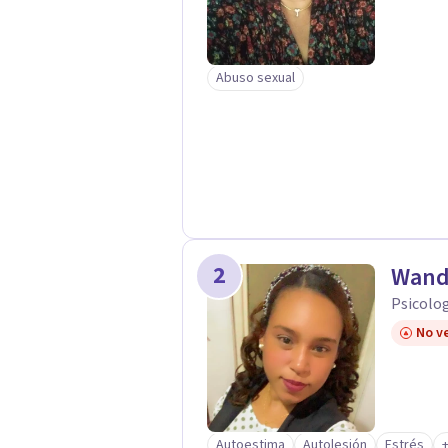
Abuso sexual
2
Wand
Psicolog
No ve
Autoestima
Autolesión
Estrés