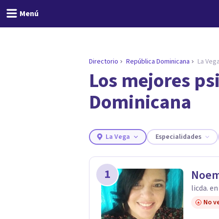
Menú
Directorio
República Dominicana
La Veg
Los mejores ps
ENCONTRAR MI TERAPEUTA
¿Necesitas ayuda para 
Dominicana
Responde a unas breves preguntas y
necesidades.
Responder cuestionario
La Vega
Especialidades
1
Noem
licda. e
No ve