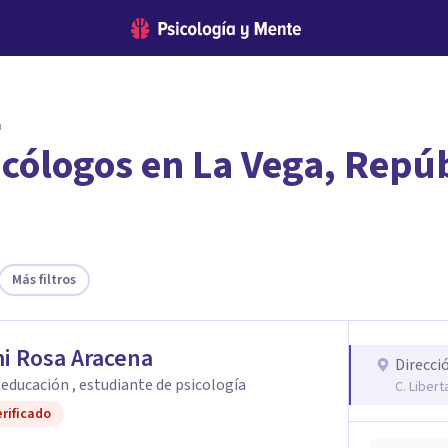
a
icólogos en La Vega, Repú
encontrar el psicólogo adecuado?
 te ofreceremos los profesionales que más se ajustan a tus
Más filtros
i Rosa Aracena
Direcci
n educación , estudiante de psicología
C. Liber
rificado