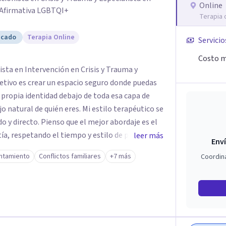
Online
 Afirmativa LGBTQI+
Terapia 
icado
Terapia Online
Servicio
Costo m
ista en Intervención en Crisis y Trauma y
etivo es crear un espacio seguro donde puedas
 propia identidad debajo de toda esa capa de
uién eres. Mi estilo terapéutico se
o y directo. Pienso que el mejor abordaje es el
ía, respetando el tiempo y estilo de procesar
leer más
Enví
 el Análisis Funcional
ontamiento
Conflictos familiares
+7 más
Coordin
en cuando puedo apoyarme en otros estilos de
esidades y objetivos que haya que trabajar.