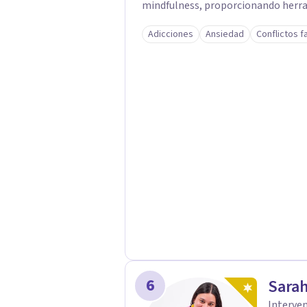
mindfulness, proporcionando herra
estresantes. 2. Depresión: Trabajo con individuos que experimentan síntomas de
Adicciones
Ansiedad
Conflictos f
depresión, ayudándoles a explorar 
efectivas para mejorar su estado de ánimo
Postraumático (TEPT): Ofrezco apoyo a personas que han vivido experiencias
traumáticas, utilizando enfoques t
resiliencia. 4. Relaciones Interpersonales: Asisto a mis pacientes en la mejora de
sus habilidades comunicativas y en 
6
Sara
Interven