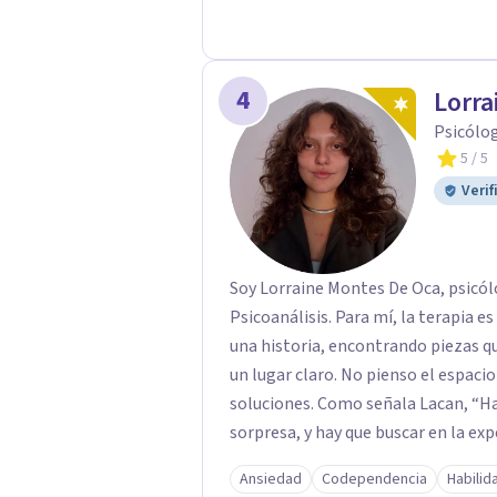
4
Lorra
Psicólog
5
/ 5
Verif
Soy Lorraine Montes De Oca, psicó
Psicoanálisis. Para mí, la terapia 
una historia, encontrando piezas q
un lugar claro. No pienso el espac
soluciones. Como señala Lacan, “Hay
sorpresa, y hay que buscar en la expe
proceso terapéutico implica, de al
Ansiedad
Codependencia
Habilid
sobre nosotros mismos para acercar