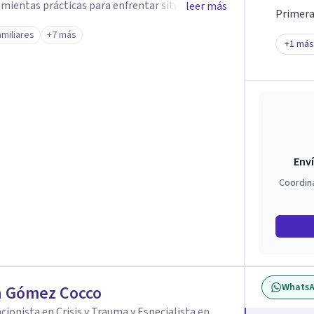
mientas prácticas para enfrentar situaciones
leer más
Primera 
amiliares
+7 más
sus emociones y desarrollar estrategias
+
1
más
 y calidad de vida. 3. Estrés
erapéuticos que promueven la sanación y la
la resolución de conflictos, promoviendo
relaciones saludables y satisfactorias. 5. Desarrollo Personal:
Enví
Coordin
Whats
h Gómez Cocco
cionista en Crisis y Trauma y Especialista en