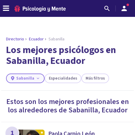
Directorio
Ecuador
Sabanilla
ENCONTRAR MI TERAPEUTA
¿Necesitas ayuda para encontrar el
Los mejores psicólogos en
psicólogo adecuado?
Sabanilla, Ecuador
Responde a unas breves preguntas y te ofreceremos
los profesionales que más se ajustan a tus
necesidades.
Sabanilla
Especialidades
Más filtros
Responder cuestionario
Estos son los mejores profesionales en
los alrededores de
Sabanilla
,
Ecuador
1
Paola Carpio León