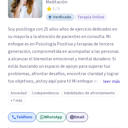
Meditación
5
/ 5
Verificado
Terapia Online
Soy psicóloga con 25 años años de ejercicio dedicados en
su mayoría a la atención de pacientes en consulta. Mi
enfoque es en Psicología Positiva y terapias de tercera
generación, comprometida en acompañar a las personas
a alcanzar el bienestar emocional y mental duradero. Si
estás buscando un espacio de apoyo para superar tus
problemas, afrontar desafíos, encontrar claridad y lograr
tus objetivos, ¡estoy aquí para ti! Mi enfoque es empático
leer más
y colaborativo, trabajando juntos para construir un
Ansiedad
Codependencia
Habilidades de afrontamiento
camino hacia una vida más significativa, plena y
+7 más
equilibrada.
Teléfono
WhatsApp
Email