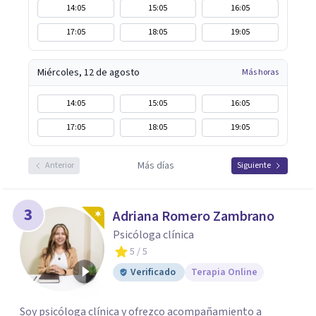
14:05
15:05
16:05
17:05
18:05
19:05
Miércoles, 12 de agosto
Más horas
14:05
15:05
16:05
17:05
18:05
19:05
Más días
Anterior
Siguiente
3
Adriana Romero Zambrano
Psicóloga clínica
5
/ 5
Verificado
Terapia Online
Soy psicóloga clínica y ofrezco acompañamiento a