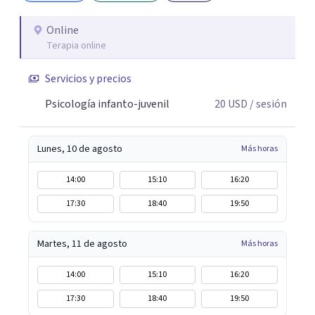
técnicas basadas en evidencia científica, promoviendo el
bienestar emocional e integral y el crecimiento personal
Online
Terapia online
de cada persona permitiendo recibir apoyo profesional y
tratamientos accesibles sin barreras a través de video
Servicios y precios
llamadas desde cualquier lugar.
Psicología infanto-juvenil
20
USD
/ sesión
Lunes, 10 de agosto
Más horas
14:00
15:10
16:20
17:30
18:40
19:50
Martes, 11 de agosto
Más horas
14:00
15:10
16:20
17:30
18:40
19:50