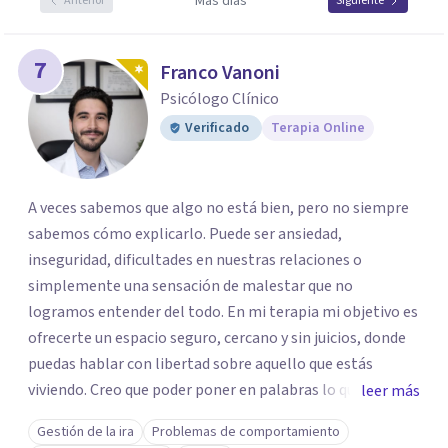
Más días
Anterior
Siguiente
7
Franco Vanoni
Psicólogo Clínico
Verificado
Terapia Online
A veces sabemos que algo no está bien, pero no siempre
sabemos cómo explicarlo. Puede ser ansiedad,
inseguridad, dificultades en nuestras relaciones o
simplemente una sensación de malestar que no
logramos entender del todo. En mi terapia mi objetivo es
ofrecerte un espacio seguro, cercano y sin juicios, donde
puedas hablar con libertad sobre aquello que estás
viviendo. Creo que poder poner en palabras lo que
leer más
sentimos puede ser un primer paso para empezar a
Gestión de la ira
Problemas de comportamiento
comprenderlo y trabajarlo desde un lugar donde cada