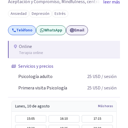
Aceptación y Compromiso, Mindfulness, centrándonos
leer más
directamente en los valores, creencias y tener conciencia
Ansiedad
Depresión
Estrés
de ello, logrando mantener la empatía, escucha activa,
comunicación asertiva; con ello encontrar lo valioso que
Teléfono
WhatsApp
Email
en el camino se nos va desapareciendo, para así poder
conectar con lo significativo de cada persona a pesar de
su sufrimiento, obteniendo así una vida que merezca la
Online
Terapia online
pena ser vivida.
Servicios y precios
Psicología adulto
25
USD
/ sesión
Primera visita Psicología
25
USD
/ sesión
Lunes, 10 de agosto
Más horas
15:05
16:10
17:15