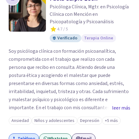
Psicóloga Clínica, Mgtr. en Psicología
Clínica con Mención en
Psicopatología y Psicoanálisis
4.7
/ 5
Verificado
Terapia Online
Soy psicóloga clínica con formación psicoanalítica,
comprometida con el trabajo que realizo con cada
persona que recibo en consulta. Atiendo desde una
postura ética y acogiendo el malestar que puede
presentarse en diversas formas como ansiedad, estrés,
irritabilidad, inquietud, tristeza y otras. Cada sufrimiento
y malestar psíquico y psicológico es diferente e
importante. En el trabajo con mis consultantes apunto a
leer más
trabajar a través de la palabra para dar paso a lo nuevo.
Ansiedad
Niños y adolescentes
Depresión
+5 más
En Superar me desempeño en el área de psicoterapia
emocional en la atención a niños/as, adolescentes y
Teléfono
WhatsApp
Email