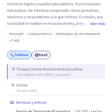
online en inglés y español para adultos. Soy curiosa por
naturaleza: me interesa comprender cómo pensamos,
sentimos y respondemos a lo que vivimos. En sesión, esa
curiosidad se traduce en escucha atenta, preguntas que
leer más
invitan a reflexionar y un interés genuino por tu
Ansiedad
Codependencia
Habilidades de afrontamiento
experiencia. Busco crear un espacio seguro, cercano y
+7 más
respetuoso, donde puedas explorar lo que te ocurre a tu
propio ritmo. Sé que muchas personas llegan sintiéndose
Teléfono
Email
abrumadas, con culpa, vergüenza o miedo a expresarse, y
que han aprendido a adaptarse a otros dejando de lado
sus propias necesidades. Si algo de esto te resulta
Terapia Online Horario América Latina
2do Callejon 5 NO, 090511 Guayaquil
familiar, no estás solo/a, podemos empezar a entenderlo
juntos/as. Fuera de la terapia, encuentro renovación en la
Online
naturaleza; incluso un simple paseo en un espacio verde
Terapia online
me ayuda a sentirme más centrada. Esta misma atención
y calma la traigo a cada encuentro contigo.
Servicios y precios
Sesión de Terapia de 50 minutos
116
USD
/ sesión