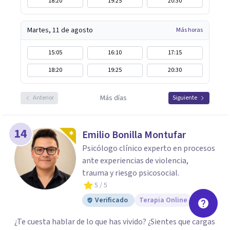
18:20
19:25
20:30
Martes, 11 de agosto
Más horas
15:05
16:10
17:15
18:20
19:25
20:30
Más días
Anterior
Siguiente
14
Emilio Bonilla Montufar
Psicólogo clínico experto en procesos
ante experiencias de violencia,
trauma y riesgo psicosocial.
5
/ 5
Verificado
Terapia Online
¿Te cuesta hablar de lo que has vivido? ¿Sientes que cargas