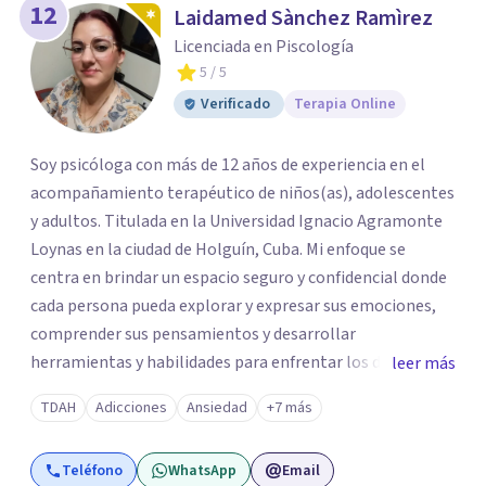
12
Laidamed Sànchez Ramìrez
Licenciada en Piscología
5
/ 5
Verificado
Terapia Online
Soy psicóloga con más de 12 años de experiencia en el
acompañamiento terapéutico de niños(as), adolescentes
y adultos. Titulada en la Universidad Ignacio Agramonte
Loynas en la ciudad de Holguín, Cuba. Mi enfoque se
centra en brindar un espacio seguro y confidencial donde
cada persona pueda explorar y expresar sus emociones,
comprender sus pensamientos y desarrollar
herramientas y habilidades para enfrentar los desafíos de
leer más
la vida en su día a día. Creo firmemente que cada individuo
TDAH
Adicciones
Ansiedad
+7 más
posee la capacidad de transformar su vida. Mi labor
consiste en acompañar a cada persona en este proceso
Teléfono
WhatsApp
Email
con empatía, profesionalismo, confidencialidad y