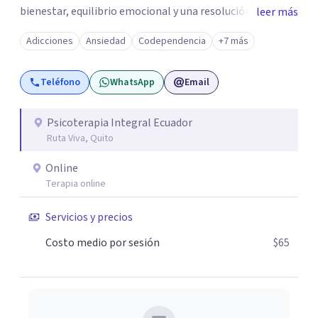
bienestar, equilibrio emocional y una resolución duradera
leer más
en el tiempo. Ofrezco sesiones presenciales y terapia en
Adicciones
Ansiedad
Codependencia
+7 más
línea para quienes viven en otras ciudades de Ecuador o en
el exterior. Si quieres agendar una sesión o recibir más
Teléfono
WhatsApp
Email
información, escríbeme por WhatsApp o visita mi sitio
web.
Psicoterapia Integral Ecuador
Ruta Viva, Quito
Online
Terapia online
Servicios y precios
Costo medio por sesión
$65