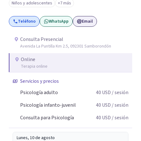
Niños y adolescentes
+7 más
persona se pueda sentir cómoda y yendo a su propio
ritmo. Si estás atravesando un momento difícil o
Teléfono
WhatsApp
Email
simplemente sientes que necesitas entender mejor lo
que te está pasando, podemos trabajar juntos
respetando tu historia y tu propio ritmo.
Consulta Presencial
Avenida La Puntilla Km 2.5, 092301 Samborondón
Online
Terapia online
Servicios y precios
Psicología adulto
40
USD
/ sesión
Psicología infanto-juvenil
40
USD
/ sesión
Consulta para Psicología
40
USD
/ sesión
Lunes, 10 de agosto