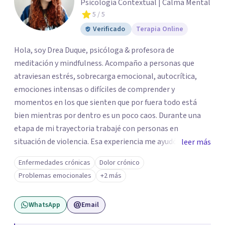
Psicología Contextual | Calma Mental
5
/ 5
Verificado
Terapia Online
Hola, soy Drea Duque, psicóloga & profesora de
meditación y mindfulness. Acompaño a personas que
atraviesan estrés, sobrecarga emocional, autocrítica,
emociones intensas o difíciles de comprender y
momentos en los que sienten que por fuera todo está
bien mientras por dentro es un poco caos. Durante una
etapa de mi trayectoria trabajé con personas en
situación de violencia. Esa experiencia me ayudó a
leer más
comprender de cerca cómo el miedo, la culpa, la pérdida
Enfermedades crónicas
Dolor crónico
de autonomía, la hipervigilancia y otras respuestas
Problemas emocionales
+2 más
vinculadas a este tipo de experiencias pueden afectar la
relación de una persona consigo misma, con su cuerpo y
WhatsApp
Email
con otrxs. Esta experiencia forma parte de la mirada
cuidadosa con la que acompaño procesos difíciles. Mi