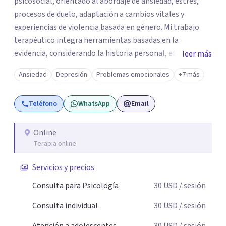
psicosocial, orientado al abordaje de ansiedad, estrés,
procesos de duelo, adaptación a cambios vitales y
experiencias de violencia basada en género. Mi trabajo
terapéutico integra herramientas basadas en la
evidencia, considerando la historia personal, el contexto
leer más
social y cultural de cada paciente. Ofrezco un espacio
Ansiedad
Depresión
Problemas emocionales
+7 más
profesional, ético y confidencial enfocado en la
comprensión emocional, el fortalecimiento de
Teléfono
WhatsApp
Email
habilidades de afrontamiento y la mejora del bienestar
psicológico.
Online
Terapia online
Servicios y precios
Consulta para Psicología
30
USD
/ sesión
Consulta individual
30
USD
/ sesión