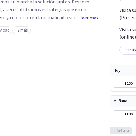
n marcha la solución juntos. Desde mi
l, a veces utilizamos estrategias que en un
Visita s
ro ya no lo son en la actualidad o simplemente
(Presenc
leer más
más adecuadas de hacer las cosas, de plantear
Visita s
ividad
+7 más
bajo es analizar las
(online)
 qué fortalezas disponemos para afrontarlas,
ás amplia de la situación y acompañar y guiar a
+
3
más
 hacer para solucionar sus dificultades y
 de los conocimientos técnicos y actualizados
Hoy
rapia. Trabajo con tele-terapia
lamada y escrita) des del 2019 y y también
15:30
a y Figueres.
Mañana
11:30
Anterior