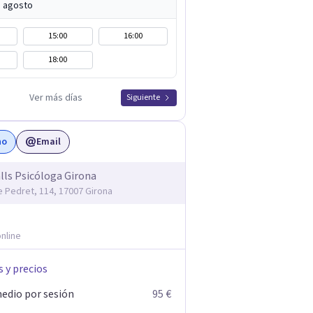
e agosto
15:00
16:00
18:00
Ver más días
Siguiente
no
Email
lls Psicóloga Girona
e Pedret, 114, 17007 Girona
nline
s y precios
edio por sesión
95 €