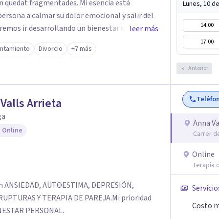
 fragmentades. Mi esencia está
Lunes, 10 d
ersona a calmar su dolor emocional y salir del
14:00
remos ir desarrollando un bienestar que surgirá
leer más
partes de la persona que a lo largo del tiempo
17:00
ontamiento
Divorcio
+7 más
Anterior
Teléfo
Valls Arrieta
ga
Anna Va
 Online
Carrer d
Online
Terapia o
a en ANSIEDAD, AUTOESTIMA, DEPRESIÓN,
Servicio
PTURAS Y TERAPIA DE PAREJA. ​Mi prioridad
Costo m
ENESTAR PERSONAL.