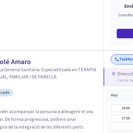
Enví
rfecto para tu caso: - Terapia Cognitiva
Coordin
ia Cognitivo-Conductual (TCC). - Terapia
 Pareja - Trauma Complejo y reprocesamiento con
oterapia Relacional. - Neuropsicología
 Infantil y Juvenil. - Terapias de Tercera
Teléfo
Solé Amaro
a General Sanitària. Especialitzada en TERÀPIA
Direcci
UAL, FAMILIAR i DE PARELLA.
Carrer de
icado
Hoy
14:00
oder acompanyar la persona a alleugerir el seu
17:00
tar. De forma progressiva, podrem anar
rà de la integració de les diferents parts