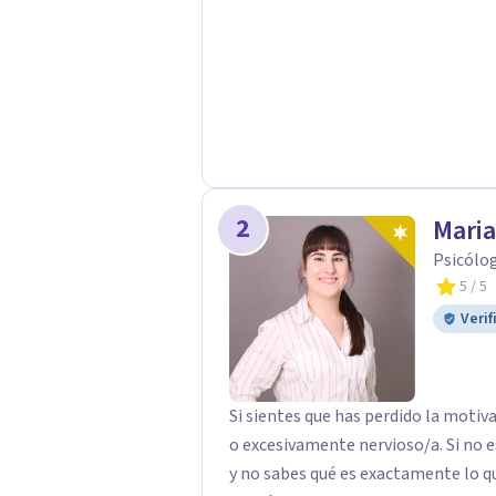
2
Maria
Psicólog
5
/ 5
Verif
Si sientes que has perdido la motivación y/o el
o excesivamente nervioso/a. Si no e
y no sabes qué es exactamente lo q