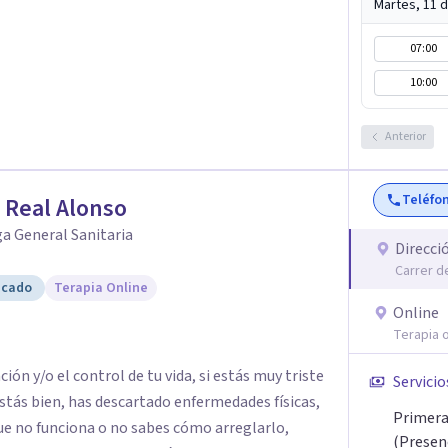
Martes, 11 
07:00
10:00
Anterior
Teléfo
 Real Alonso
a General Sanitaria
Direcci
Carrer de
icado
Terapia Online
Online
Terapia o
 control de tu vida, si estás muy triste
Servicio
stás bien, has descartado enfermedades físicas,
Primera 
ue no funciona o no sabes cómo arreglarlo,
(Presenc