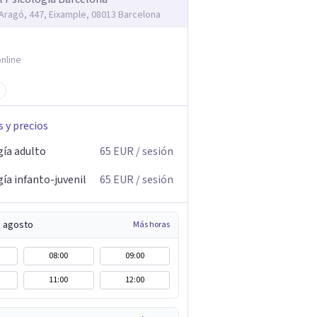
'Aragó, 447, Eixample, 08013 Barcelona
nline
s y precios
gía adulto
65
EUR
/ sesión
ía infanto-juvenil
65
EUR
/ sesión
e agosto
Más horas
08:00
09:00
11:00
12:00