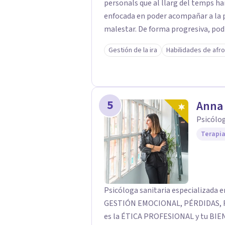
personals que al llarg del temps han quedat
enfocada en poder acompañar a la p
malestar. De forma progresiva, pod
de la integración de las diferentes 
Gestión de la ira
Habilidades de afr
han quedado fragmentadas.
5
Anna 
Psicólo
Terapia
Psicóloga sanitaria especializad
GESTIÓN EMOCIONAL, PÉRDIDAS, RU
es la ÉTICA PROFESIONAL y tu BI