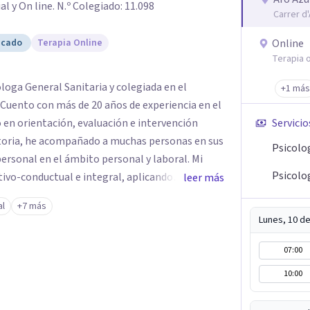
al y On line. N.º Colegiado: 11.098
Carrer d
icado
Terapia Online
Online
Terapia o
loga General Sanitaria y colegiada en el
+1 más
 en orientación, evaluación e intervención
Servicio
ectoria, he acompañado a muchas personas en sus
Psicolo
ersonal en el ámbito personal y laboral. Mi
Psicolog
tivo-conductual e integral, aplicando
leer más
 por la evidencia científica. En sesión, además
al
+7 más
ientas prácticas y efectivas para que puedas
Lunes, 10 d
ano, sin
 Mi compromiso en consulta es ofrecerte un
07:00
 puedas explorar, crecer y transformarte en
10:00
ima y tu autoconocimiento personal.