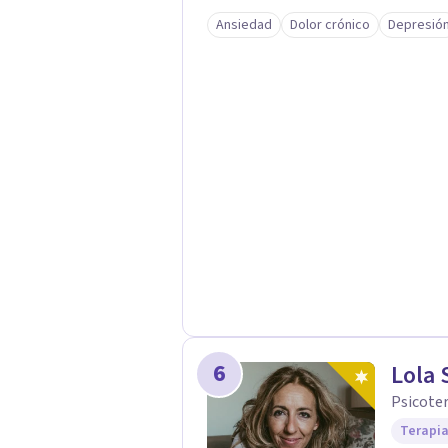
Ansiedad
Dolor crónico
Depresió
6
Lola 
Psicote
Terapia