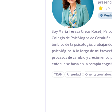
presenci
5
/ 5
Verif
Soy María Teresa Creus Roset, Psicó
Colegio de Psicólogos de Cataluña. Cuento con más de 20 años de experiencia en el
ámbito de la psicología, trabajando
psicológica. A lo largo de mi tray
procesos de cambio y crecimiento p
enfoque se basa en la terapia cogni
metodologías y técnicas respaldadas
TDAH
Ansiedad
Orientación labor
de escuchar, te proporciono herram
mejorar en cualquier ámbito de tu vida. Como psicóloga, mi trato es cerc
juicios y adaptado a cada persona.
espacio seguro y confidencial donde
positivo, fortaleciendo tu autoest