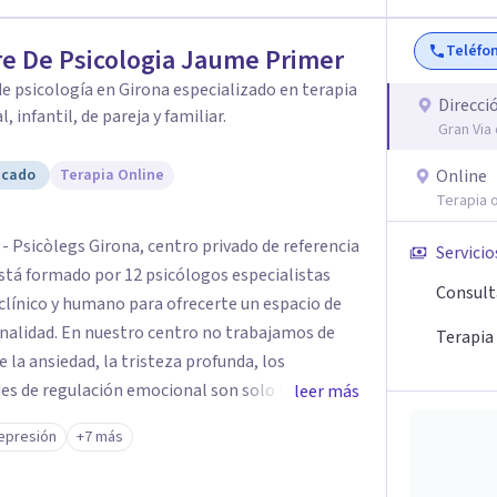
Teléfo
e De Psicologia Jaume Primer
e psicología en Girona especializado en terapia
Direcci
l, infantil, de pareja y familiar.
Gran Via
icado
Terapia Online
Online
Terapia o
- Psicòlegs Girona, centro privado de referencia
Servicio
está formado por 12 psicólogos especialistas
Consult
clínico y humano para ofrecerte un espacio de
o trabajamos de
Terapia
la ansiedad, la tristeza profunda, los
des de regulación emocional son solo la "punta
leer más
s o patrones que piden ser escuchados con
epresión
+7 más
o poner un parche al síntoma, sino
tu malestar para generar cambios sólidos y