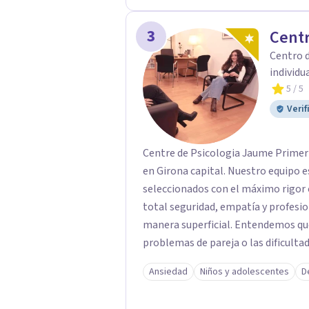
3
Centr
Centro d
individua
5
/ 5
Verif
Centre de Psicologia Jaume Primer 
en Girona capital. Nuestro equipo 
seleccionados con el máximo rigor 
total seguridad, empatía y profesionalidad. En nuestro centro n
manera superficial. Entendemos que 
problemas de pareja o las dificulta
del iceberg" de heridas, necesidade
Ansiedad
Niños y adolescentes
D
cuidado. Nuestro objetivo no es sol
acompañarte a entender la raíz de 