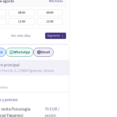
de agosto
Más horas
08:00
09:00
11:00
12:00
Ver más días
Siguiente
no
WhatsApp
Email
ón principal
 Pere III, 5, 17600 Figueres, Girona
nline
s y precios
visita Psicología
70
EUR
/
ial Figueres)
sesión