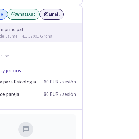
no
WhatsApp
Email
ón principal
 de Jaume I, 41, 17001 Girona
nline
s y precios
a para Psicología
60
EUR
/ sesión
 de pareja
80
EUR
/ sesión