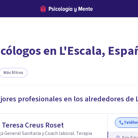
icólogos en L'Escala, Espa
encontrar el psicólogo adecuado?
 te ofreceremos los profesionales que más se ajustan a tus
Más filtros
jores profesionales en los alrededores de
Teléfo
 Teresa Creus Roset
a General Sanitaria y Coach laboral. Terapia
Aro Azu