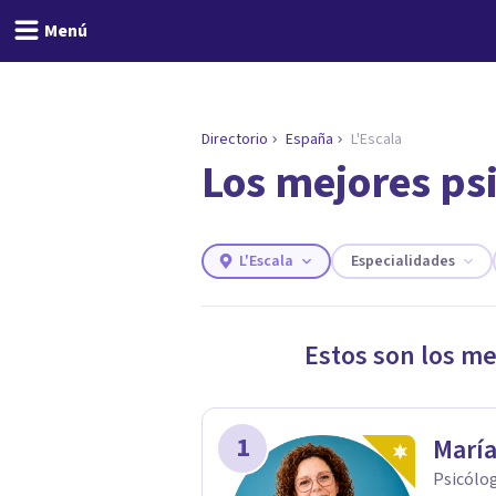
Menú
Directorio
España
L'Escala
Los mejores ps
ENCONTRAR MI TERAPEUTA
¿Necesitas ayuda para 
Responde a unas breves preguntas y
necesidades.
L'Escala
Especialidades
Responder cuestionario
Estos son los me
1
María
Psicólog