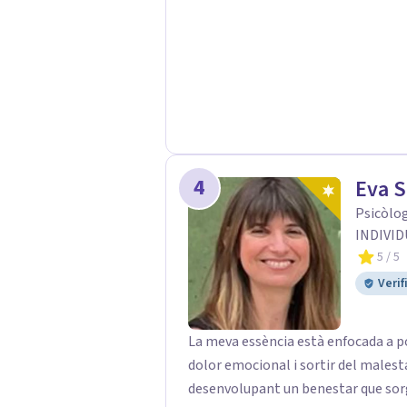
duraderos en tu vida. Contamos con especialistas sénior en diversas áreas para
asegurar que encuentres el match pe
Constructivista Integrador. - Terap
Familiar y Sistémica. - Terapia de
EMDR. - Psicología Dinámica y Psic
(evaluación y diagnóstico). - Terapia
Generación (ACT, Mindfulness).
4
Eva 
Psicòlog
INDIVID
5
/ 5
Verif
La meva essència està enfocada a p
dolor emocional i sortir del males
desenvolupant un benestar que sorgi