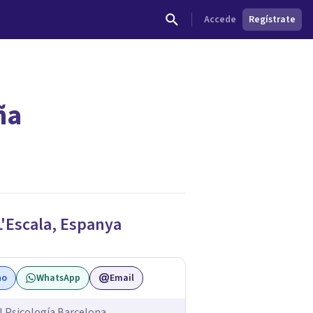
Accede
Regístrate
ña
L'Escala
,
Espanya
no
WhatsApp
Email
l Psicología Barcelona