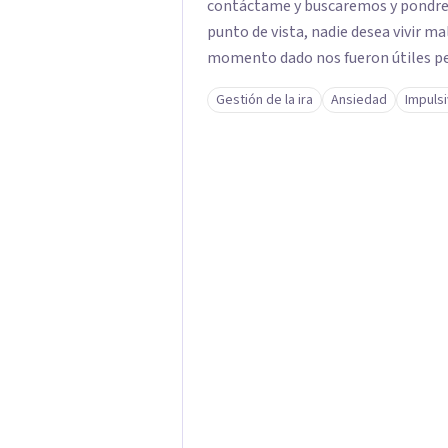
contáctame y buscaremos y pondremos e
punto de vista, nadie desea vivir ma
momento dado nos fueron útiles pe
desconocemos formas alternativas 
Gestión de la ira
Ansiedad
Impuls
la situación o de gestionar nuestras emociones. Mi tra
dificultades que hay, identificar de
ofrecer herramientas y una visión m
las personas en aquello que decidan
mejorar su vida. Todo ello a través
sobre técnicas y herramientas efectivas en psicote
(terapia online por videollamada, l
ofrezco terapia presencial en Giron