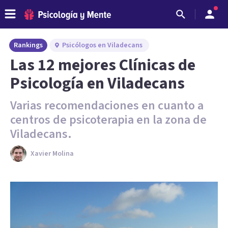
Rankings
Psicólogos en Viladecans
Las 12 mejores Clínicas de
Psicología en Viladecans
Varias recomendaciones en cuanto a
centros de psicoterapia en la zona de
Viladecans.
Xavier Molina