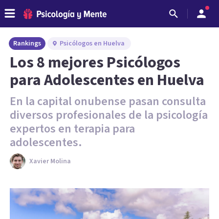
Rankings
Psicólogos en Huelva
Los 8 mejores Psicólogos
para Adolescentes en Huelva
En la capital onubense pasan consulta
diversos profesionales de la psicología
expertos en terapia para
adolescentes.
Xavier Molina