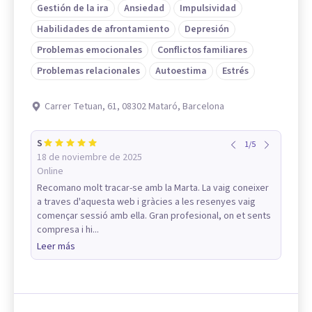
Gestión de la ira
Ansiedad
Impulsividad
Habilidades de afrontamiento
Depresión
Problemas emocionales
Conflictos familiares
Problemas relacionales
Autoestima
Estrés
Carrer Tetuan, 61, 08302 Mataró, Barcelona
S
1
/
5
18 de noviembre de 2025
Online
Recomano molt tracar-se amb la Marta. La vaig coneixer
a traves d'aquesta web i gràcies a les resenyes vaig
començar sessió amb ella. Gran profesional, on et sents
compresa i hi...
Leer más