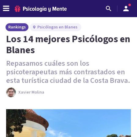
Rankings
Psicólogos en Blanes
Los 14 mejores Psicólogos en
Blanes
Repasamos cuáles son los
psicoterapeutas más contrastados en
esta turística ciudad de la Costa Brava.
Xavier Molina