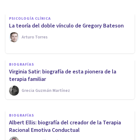
PSICOLOGÍA CLÍNICA
La teoría del doble vínculo de Gregory Bateson
Arturo Torres
PSICOLOGÍA CLÍNICA
BIOGRAFÍAS
La Logoterapia de Viktor
Virginia Satir: biografía de esta pionera de la
Frankl: teoría y técnicas
terapia familiar
Grecia Guzmán Martínez
Adrián Triglia
BIOGRAFÍAS
Albert Ellis: biografía del creador de la Terapia
Racional Emotiva Conductual