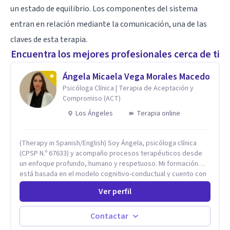
un estado de equilibrio. Los componentes del sistema
entran en relación mediante la comunicación, una de las
claves de esta terapia.
Encuentra los mejores profesionales cerca de ti
Ángela Micaela Vega Morales Macedo
Psicóloga Clínica | Terapia de Aceptación y
Compromiso (ACT)
Los Ángeles
Terapia online
(Therapy in Spanish/English) Soy Ángela, psicóloga clínica
(CPSP N.º 67633) y acompaño procesos terapéuticos desde
un enfoque profundo, humano y respetuoso. Mi formación
está basada en el modelo cognitivo-conductual y cuento con
especialización en Terapia de Aceptación y Compromiso
Ver perfil
(ACT), formada en Fundación Foro, Argentina. Estos estudios,
junto con mi desarrollo profesional, me han permitido
construir una base sólida desde la cual acompaño cada
Contactar
proceso con sensibilidad, criterio clínico y una mirada