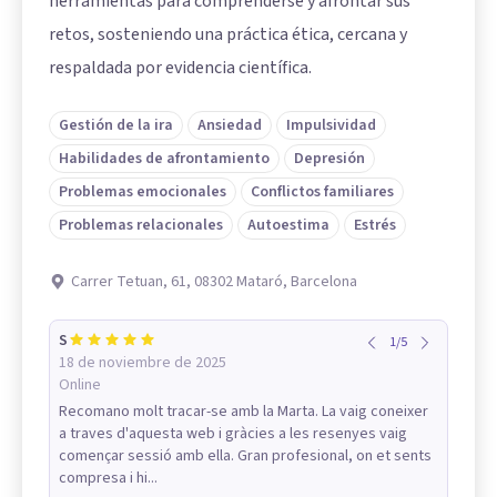
herramientas para comprenderse y afrontar sus
retos, sosteniendo una práctica ética, cercana y
respaldada por evidencia científica.
Gestión de la ira
Ansiedad
Impulsividad
Habilidades de afrontamiento
Depresión
Problemas emocionales
Conflictos familiares
Problemas relacionales
Autoestima
Estrés
Carrer Tetuan, 61, 08302 Mataró, Barcelona
S
1
/
5
18 de noviembre de 2025
Online
Recomano molt tracar-se amb la Marta. La vaig coneixer
a traves d'aquesta web i gràcies a les resenyes vaig
començar sessió amb ella. Gran profesional, on et sents
compresa i hi...