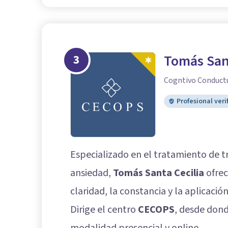
3
Tomás Sant
Cogntivo Conduct
Profesional veri
Especializado en el tratamiento de t
ansiedad,
Tomás Santa Cecilia
ofrec
claridad, la constancia y la aplicació
Dirige el centro
CECOPS
, desde dond
modalidad presencial y online.