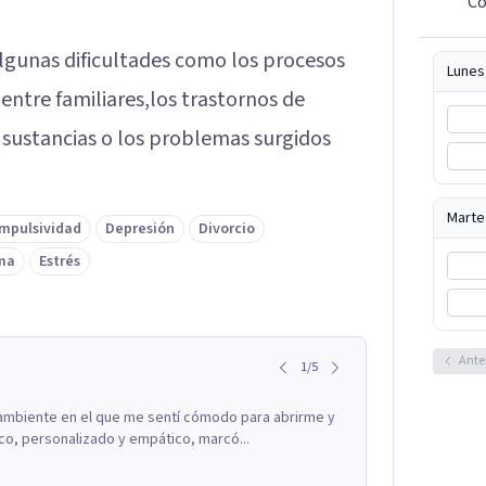
Co
algunas dificultades como los procesos
Lunes
entre familiares,los trastornos de
sustancias o los problemas surgidos
Marte
Impulsividad
Depresión
Divorcio
ma
Estrés
Ante
1
/
5
ambiente en el que me sentí cómodo para abrirme y
co, personalizado y empático, marcó...