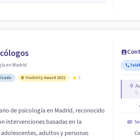
icólogos
Cont
gía en Madrid
Telé
ficado
Visibility Award 2021
5
Av
C.
ario de psicología en Madrid, reconocido
con intervenciones basadas en la
Se
s, adolescentes, adultos y personas
Co