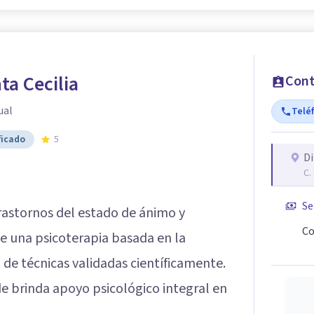
a Cecilia
Cont
ual
Telé
ficado
5
Di
C.
Se
rastornos del estado de ánimo y
Co
e una psicoterapia basada en la
n de técnicas validadas científicamente.
e brinda apoyo psicológico integral en