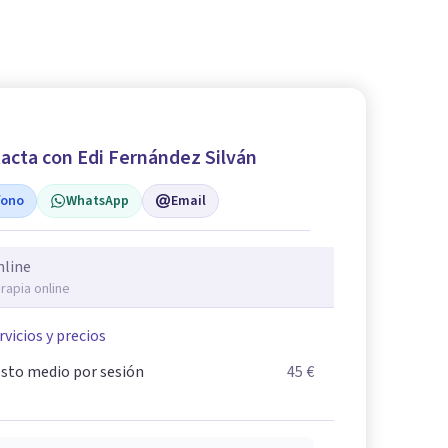
acta con Edi Fernández Silván
fono
WhatsApp
Email
nline
rapia online
rvicios y precios
sto medio por sesión
45 €