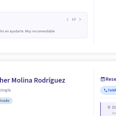
1
/
2
ucho en ayudarte. Muy recomendable
her Molina Rodríguez
Rese
ología
Telé
ficado
Di
Av