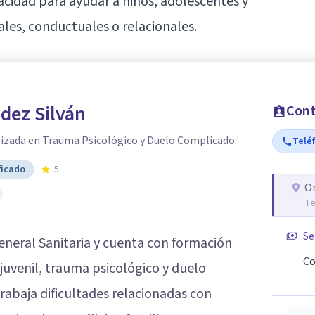
acidad para ayudar a niños, adolescentes y
ales, conductuales o relacionales.
dez Silván
Cont
lizada en Trauma Psicológico y Duelo Complicado.
Telé
ficado
5
O
Te
Se
eneral Sanitaria y cuenta con formación
Co
 juvenil, trauma psicológico y duelo
rabaja dificultades relacionadas con