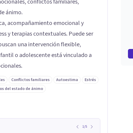
ionales, conflictos familiares,
de ánimo.
ica, acompañamiento emocional y
s y terapias contextuales. Puede ser
uscan una intervención flexible,
antil o adolescente está vinculado a
cionales.
les
Conflictos familiares
Autoestima
Estrés
os del estado de ánimo
1
/
5