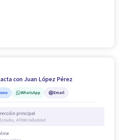
acta con Juan López Pérez
fono
WhatsApp
Email
rección principal
 Estadio, 47006 Valladolid
line