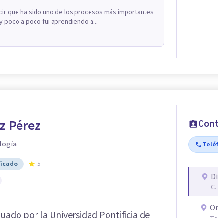
ir que ha sido uno de los procesos más importantes
 poco a poco fui aprendiendo a...
z Pérez
Cont
logía
Telé
ficado
5
Di
C.
On
uado por la Universidad Pontificia de