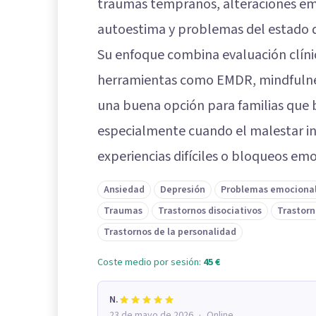
traumas tempranos, alteraciones emoc
autoestima y problemas del estado 
Su enfoque combina evaluación clín
herramientas como EMDR, mindfulnes
una buena opción para familias que b
especialmente cuando el malestar inf
experiencias difíciles o bloqueos emo
Ansiedad
Depresión
Problemas emociona
Traumas
Trastornos disociativos
Trastorn
Trastornos de la personalidad
Coste medio por sesión:
45 €
N.
·
23 de mayo de 2026
Online