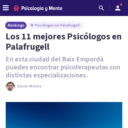
Rankings
Psicólogos en Palafrugell
Los 11 mejores Psicólogos en
Palafrugell
En esta ciudad del Baix Empordà
puedes encontrar psicoterapeutas con
distintas especializaciones.
Xavier Molina