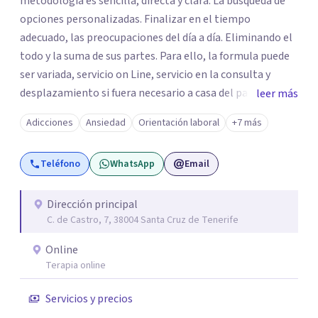
metodología es sencilla, directa y clara. La búsqueda de
opciones personalizadas. Finalizar en el tiempo
adecuado, las preocupaciones del día a día. Eliminando el
todo y la suma de sus partes. Para ello, la formula puede
ser variada, servicio on Line, servicio en la consulta y
desplazamiento si fuera necesario a casa del paciente.
leer más
Todos los caminos para una sola solucionar, erradicar en
Adicciones
Ansiedad
Orientación laboral
+7 más
el menor tiempo posible el estado de sufrimiento que
puedas estar padeciendo en este momento. Solo debes
Teléfono
WhatsApp
Email
decidir y actuar para cambiar el ritmo de tu vida. Ese es el
momento más importante, porque para llegar a la meta,
lo primero es dar el primer paso. El centro juvenal es
Dirección principal
C. de Castro, 7, 38004 Santa Cruz de Tenerife
personal, íntimo, cercano. Las herramientas que trabajo
son crecimiento personal y espiritual. EL CENTRO
Online
JUVENAL es especial porque se trata de que el paciente se
Terapia online
sienta cómodo y que la terapia te haga crecer como
persona, a parte de solucionar su problemática. Se puede
Servicios y precios
realizar el pago por BIZUM, si el cliente lo desea.