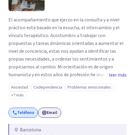
El acompañamiento que ejerzo en la consulta y a nivel
práctico está basado en la escucha, el intercambio y el
vínculo terapéutico. Acostumbro a trabajar con
propuestas y tareas dinámicas orientadas a aumentar el
nivel de conciencia, estas nos ayudan a identificar las
propias necesidades, a ordenar los sentimientos y a
propiciarnos al cambio. Mi orientación es de origen
humanista y en estos años de profesión he investigado y
leer más
conocido diferentes técnicas y herramientas de trabajo.
Ansiedad
Codependencia
Problemas emocionales
Métodos terapéuticos que perciben al ser humano como
+7 más
su totalidad: psique, cuerpo y emoción, para mejorar el
estado interno de las personas y conseguir estar en la
Teléfono
Email
vida de una forma más plena.
Barcelona