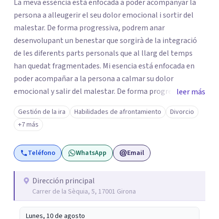
La meva essència està enfocada a poder acompanyar la
persona a alleugerir el seu dolor emocional i sortir del
malestar. De forma progressiva, podrem anar
desenvolupant un benestar que sorgirà de la integració
de les diferents parts personals que al llarg del temps
han quedat fragmentades. Mi esencia está enfocada en
poder acompañar a la persona a calmar su dolor
emocional y salir del malestar. De forma progresiva,
leer más
podremos ir desarrollando un bienestar que surgirá de la
Gestión de la ira
Habilidades de afrontamiento
Divorcio
integración de las diferentes partes de la persona que a lo
+7 más
largo del tiempo han quedado fragmentadas.
Teléfono
WhatsApp
Email
Dirección principal
Carrer de la Sèquia, 5, 17001 Girona
Lunes, 10 de agosto