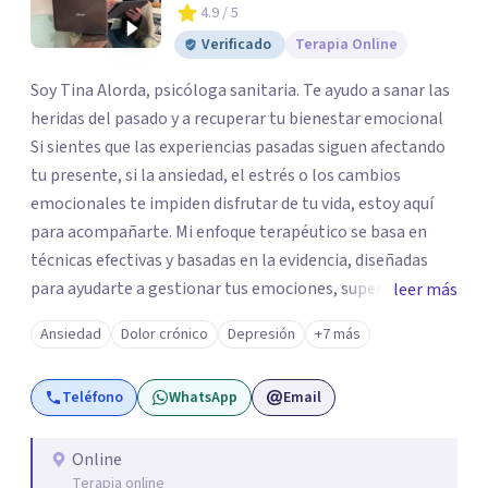
4.9
/ 5
Verificado
Terapia Online
Soy Tina Alorda, psicóloga sanitaria. Te ayudo a sanar las
heridas del pasado y a recuperar tu bienestar emocional
Si sientes que las experiencias pasadas siguen afectando
tu presente, si la ansiedad, el estrés o los cambios
emocionales te impiden disfrutar de tu vida, estoy aquí
para acompañarte. Mi enfoque terapéutico se basa en
técnicas efectivas y basadas en la evidencia, diseñadas
para ayudarte a gestionar tus emociones, superar
leer más
bloqueos y construir un presente con más equilibrio y
Ansiedad
Dolor crónico
Depresión
+7 más
serenidad. La terapia es un espacio seguro donde puedes
explorar tu historia sin juicios. Juntos trabajaremos para
Teléfono
WhatsApp
Email
que recuperes el control de tu bienestar emocional y
avances con confianza hacia la vida que deseas.
Online
Terapia online