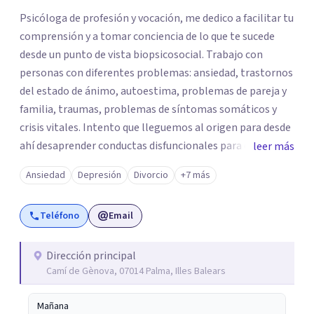
Psicóloga de profesión y vocación, me dedico a facilitar tu
comprensión y a tomar conciencia de lo que te sucede
desde un punto de vista biopsicosocial. Trabajo con
personas con diferentes problemas: ansiedad, trastornos
del estado de ánimo, autoestima, problemas de pareja y
familia, traumas, problemas de síntomas somáticos y
crisis vitales. Intento que lleguemos al origen para desde
ahí desaprender conductas disfuncionales para dejar
leer más
espacio a una forma de relación más sana contigo
Ansiedad
Depresión
Divorcio
+7 más
mism@ y con los demás. Conocerte es aliviarte.
Teléfono
Email
Dirección principal
Camí de Gènova, 07014 Palma, Illes Balears
Mañana