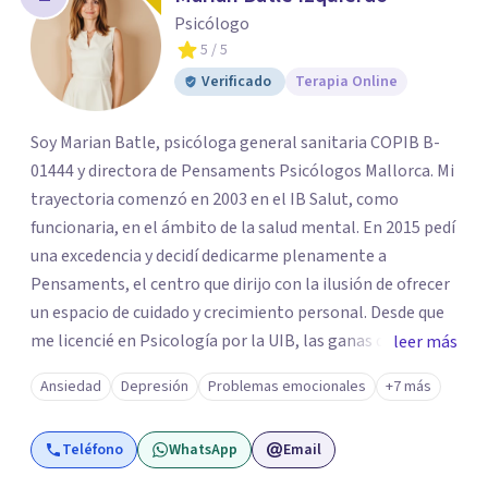
los profesionales que más se ajustan a tus
Psicólogo
necesidades.
5
/ 5
Responder cuestionario
Verificado
Terapia Online
Soy Marian Batle, psicóloga general sanitaria COPIB B-
01444 y directora de Pensaments Psicólogos Mallorca. Mi
trayectoria comenzó en 2003 en el IB Salut, como
funcionaria, en el ámbito de la salud mental. En 2015 pedí
una excedencia y decidí dedicarme plenamente a
Pensaments, el centro que dirijo con la ilusión de ofrecer
un espacio de cuidado y crecimiento personal. Desde que
me licencié en Psicología por la UIB, las ganas de seguir
leer más
aprendiendo me han acompañado de manera constante.
Ansiedad
Depresión
Problemas emocionales
+7 más
Algunas de mis formaciones son: Máster en Neurociencias
(UOC), Máster en Terapias de Tercera Generación (UEMC),
Teléfono
WhatsApp
Email
Título de Especialialista en Terapia de Aceptación y
Compromiso (ACT, MICPSY), EMDR (niveles I, II y