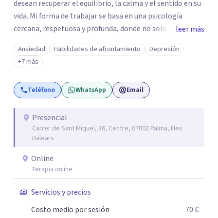
desean recuperar el equilibrio, la calma y el sentido en su
vida. Mi forma de trabajar se basa en una psicología
cercana, respetuosa y profunda, donde no solo
leer más
atendemos los síntomas, sino también lo que los
Ansiedad
Habilidades de afrontamiento
Depresión
provoca. Integro la psicología positiva y la terapia
+7 más
cognitivo-conductual con una mirada más amplia,
teniendo en cuenta la mente, el cuerpo y la emoción.
Teléfono
WhatsApp
Email
Tengo una amplia experiencia acompañando a personas
en contextos de adaptación y cambio vital, algo que
conozco de primera mano tras haber vivido fuera de
Presencial
Carrer de Sant Miquel, 36, Centre, 07002 Palma, Illes
España durante años. Además, soy madre, lo que me ha
Balears
dado una sensibilidad especial para comprender las
exigencias emocionales de la vida cotidiana y la necesidad
Online
de cuidarse sin culpa. En sesión encontrarás un espacio
Terapia online
seguro donde sentirte escuchado/a, comprendido/a y
Servicios y precios
acompañado/a, a tu ritmo, con herramientas prácticas
que te ayuden a generar cambios reales y sostenibles en
Costo medio por sesión
70 €