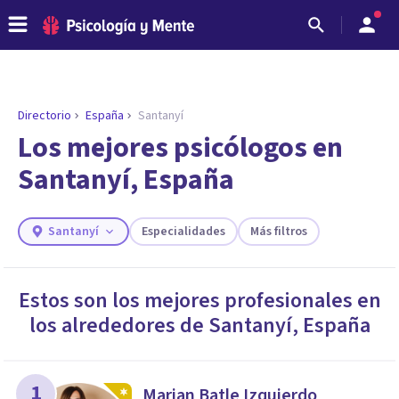
Directorio
España
Santanyí
Los mejores psicólogos en
Santanyí, España
Santanyí
Especialidades
Más filtros
Estos son los mejores profesionales en
los alrededores de
Santanyí
,
España
ENCONTRAR MI TERAPEUTA
¿Necesitas ayuda para encontrar el
psicólogo adecuado?
Responde a unas breves preguntas y te ofreceremos
1
Marian Batle Izquierdo