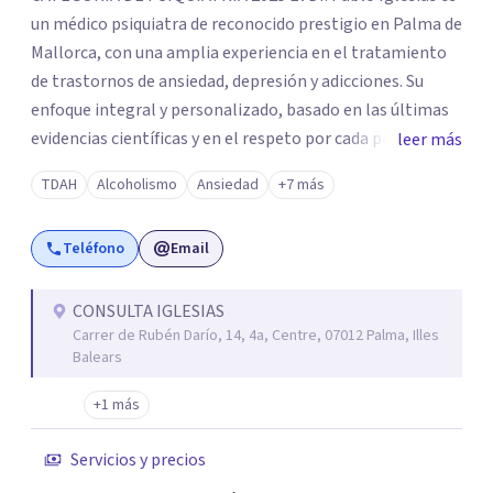
un médico psiquiatra de reconocido prestigio en Palma de
Mallorca, con una amplia experiencia en el tratamiento
de trastornos de ansiedad, depresión y adicciones. Su
enfoque integral y personalizado, basado en las últimas
evidencias científicas y en el respeto por cada paciente, lo
leer más
ha convertido en una figura destacada en el ámbito de la
TDAH
Alcoholismo
Ansiedad
+7 más
salud mental. Un profesional comprometido con tu
bienestar Con una formación excepcional y más de 15
Teléfono
Email
años de experiencia, el Dr. Iglesias ha desarrollado una
sólida trayectoria, siendo considerado por Psicología y
Mente como uno de los 10 psiquiatras más destacados de
CONSULTA IGLESIAS
Carrer de Rubén Darío, 14, 4a, Centre, 07012 Palma, Illes
Palma de Mallorca. Su enfoque se centra en la atención
Balears
individualizada y en el uso de técnicas avanzadas como la
terapia cognitivo-conductual y tratamientos
+1 más
farmacológicos de última generación. En su consulta, los
pacientes encuentran un espacio seguro donde se les
Servicios y precios
ofrece confianza, compresión y apoyo durante todo el