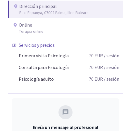
avanzado), Máster en Hipnosis y Psicosomática (NOEBO
Dirección principal
Pl. d'Espanya, 07002 Palma, Illes Balears
Institute), Máster Internacional en PES (Fundación
Icloby, FUCS y UAB). Actualmente curso el Máster en Altas
Online
Capacidades y Desarrollo del Talento (UNIR). Como
Terapia online
docente, he podido impartir más de 2600 horas de
formación a profesionales. Diría que mi forma de trabajar
Servicios y precios
se apoya en tres pilares: rigurosidad científica,
Primera visita Psicología
70
EUR
/ sesión
experiencia clínica y un trato humano cercano, para
acompañarte a comprender, sanar y vivir de una forma
Consulta para Psicología
70
EUR
/ sesión
plena y consciente.
Psicología adulto
70
EUR
/ sesión
Envía un mensaje al profesional