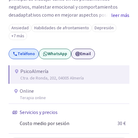
negativos, malestar emocional y comportamientos
desadaptativos como en mejorar aspectos positivos,
leer más
habilidades y desarrollo personal. ¡Tus objetivos son los
Ansiedad
Habilidades de afrontamiento
Depresión
míos y juntos los alcanzaremos!. Mi objetivo principal es
+7 más
que consigas el bienestar y equilibrio que buscas, siendo
consciente de que cada persona es diferente y por ello
Teléfono
WhatsApp
Email
inicialmente realizaremos una adecuada evaluación para
conseguir un tratamiento individualizado y
personalizado. Utilizo diferentes técnicas psicológicas
PsicoAlmería
Ctra. de Ronda, 202, 04005 Almería
aunque mi especialidad es la hipnosis clínica, como
técnica útil en las terapias psicológicas aumentando su
Online
eficacia, reduciendo el tiempo de tratamiento y
Terapia online
consiguiendo cambios positivos desde la primera sesión.
¿Tienes dudas de cómo enfocaré tu problema o situación?
Servicios y precios
Contáctame y te informaré con mucho gusto. Es el
Costo medio por sesión
30 €
momento de dar el paso a una nueva etapa en tu vida.