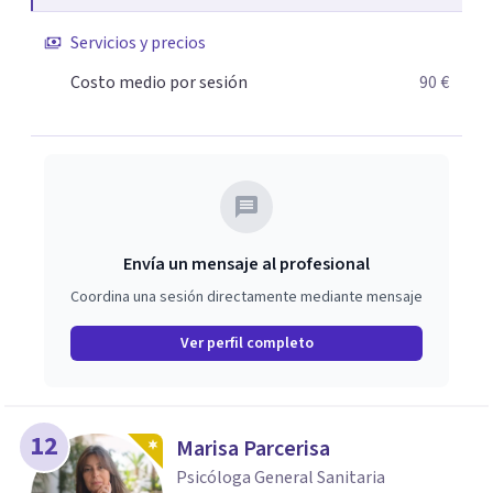
crecimiento. He complementado mi formación con un
Servicios y precios
Máster en Terapia Cognitivo-Conductual y otro en
Psicodrama, profundizando en la mente humana y las
Costo medio por sesión
90 €
dinámicas que guían nuestras relaciones. Mi objetivo es
ofrecerte un espacio de confianza donde podamos
trabajar en mejorar tu bienestar emocional y tus
relaciones. Estoy aquí para acompañarte en ese proceso.
Envía un mensaje al profesional
Coordina una sesión directamente mediante mensaje
Ver perfil completo
12
Marisa Parcerisa
Psicóloga General Sanitaria