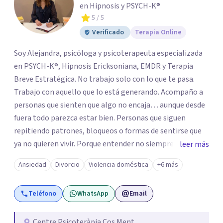
en Hipnosis y PSYCH-K®
5
/ 5
Verificado
Terapia Online
Soy Alejandra, psicóloga y psicoterapeuta especializada
en PSYCH-K®, Hipnosis Ericksoniana, EMDR y Terapia
Breve Estratégica. No trabajo solo con lo que te pasa.
Trabajo con aquello que lo está generando. Acompaño a
personas que sienten que algo no encaja… aunque desde
fuera todo parezca estar bien. Personas que siguen
repitiendo patrones, bloqueos o formas de sentirse que
ya no quieren vivir. Porque entender no siempre
leer más
transforma. Mi enfoque va más allá de la conversación.
Ansiedad
Divorcio
Violencia doméstica
+6 más
Trabajo en los niveles más profundos donde se
construyen las respuestas automáticas que hoy te
Teléfono
WhatsApp
Email
limitan: creencias, memorias emocionales y patrones
inconscientes. A través de estas herramientas, facilito
cambios que no solo se comprenden, sino que se
Centre Psicoteràpia Cos Ment