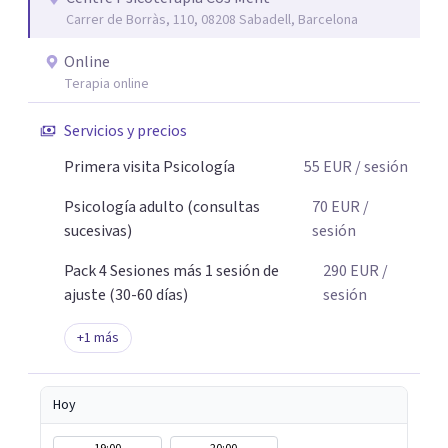
Carrer de Borràs, 110, 08208 Sabadell, Barcelona
integran: en cómo piensas, cómo sientes y cómo te
relacionas con tu vida. No creo en procesos eternos. Creo
Online
en intervenciones precisas, en ir a la raíz y en
Terapia online
transformaciones reales y sostenibles. Trabajo desde un
espacio cercano, seguro y sin juicio. Pero también desde
Servicios y precios
la honestidad, porque cambiar implica atravesar lo que
Primera visita Psicología
55
EUR
/ sesión
incomoda. Tu cambio no empieza cuando lo entiendes.
Empieza cuando dejas de repetir lo mismo.
Psicología adulto (consultas
70
EUR
/
sucesivas)
sesión
Pack 4 Sesiones más 1 sesión de
290
EUR
/
ajuste (30-60 días)
sesión
+
1
más
Hoy