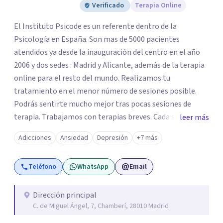
Verificado
Terapia Online
El Instituto Psicode es un referente dentro de la
Psicología en España. Son mas de 5000 pacientes
atendidos ya desde la inauguración del centro en el año
2006 y dos sedes : Madrid y Alicante, además de la terapia
online para el resto del mundo. Realizamos tu
tratamiento en el menor número de sesiones posible.
Podrás sentirte mucho mejor tras pocas sesiones de
terapia. Trabajamos con terapias breves. Cada sesión de
leer más
terapia te resultará de utilidad y te ayudará a conseguir
Adicciones
Ansiedad
Depresión
+7 más
tus objetivos. Entre nuestras especialidades destaca la
terapia de pareja y sexual, así como el tratamiento de
Teléfono
WhatsApp
Email
problemas emocionales, obsesiones, ansiedad , estrés,
duelos, insomnio y depresión, entre otros. Contamos
además con un servicio de hipnosis regresiva para el
Dirección principal
C. de Miguel Ángel, 7, Chamberí, 28010 Madrid
trabajo de "Terapia del Alma".