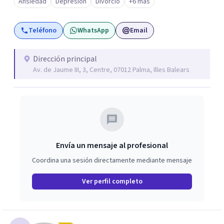
Ansiedad
Depresión
Divorcio
+6 más
máster de psicología sanitaria, así como colaboradora
habitual en medios de prensa escritos, así como en
Teléfono
WhatsApp
Email
programas de radio y televisión como Ib3 televisión y
canal cuatro.
Dirección principal
Av. de Jaume III, 3, Centre, 07012 Palma, Illes Balears
Envía un mensaje al profesional
Coordina una sesión directamente mediante mensaje
Ver perfil completo