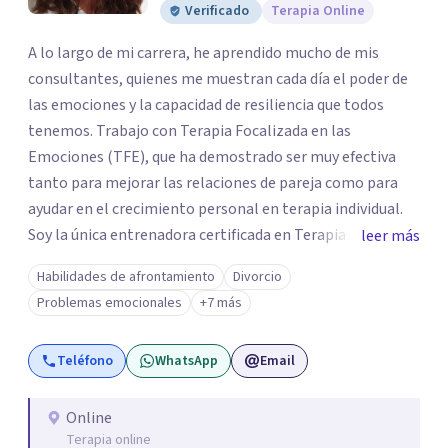
Verificado
Terapia Online
A lo largo de mi carrera, he aprendido mucho de mis
consultantes, quienes me muestran cada día el poder de
las emociones y la capacidad de resiliencia que todos
tenemos. Trabajo con Terapia Focalizada en las
Emociones (TFE), que ha demostrado ser muy efectiva
tanto para mejorar las relaciones de pareja como para
ayudar en el crecimiento personal en terapia individual.
Soy la única entrenadora certificada en Terapia
leer más
Focalizada en las Emociones (TFE) en España, además de
Habilidades de afrontamiento
Divorcio
supervisora y terapeuta certificada. La TFE ha
Problemas emocionales
+7 más
demostrado una mejora significativa en las relaciones,
con un 70-75% de éxito y felicidad duradera. Este enfoque
Teléfono
WhatsApp
Email
también transforma la vida en terapia individual,
ofreciendo nuevas herramientas para el bienestar
emocional. Desde que me gradué en Psicología en 2002,
Online
Terapia online
siempre he estado en constante aprendizaje y