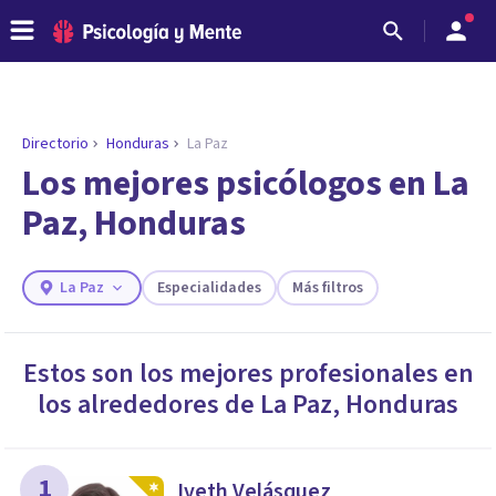
Directorio
Honduras
La Paz
Los mejores psicólogos en La
Paz, Honduras
La Paz
Especialidades
Más filtros
Estos son los mejores profesionales en
los alrededores de
La Paz
,
Honduras
ENCONTRAR MI TERAPEUTA
¿Necesitas ayuda para encontrar el
psicólogo adecuado?
Responde a unas breves preguntas y te ofreceremos
1
Iveth Velásquez