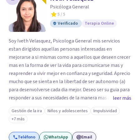
los profesionales que más se ajustan a tus
Psicóloga General
necesidades.
5
/ 5
Responder cuestionario
Verificado
Terapia Online
Soy Iveth Velasquez, Psicologa General mis servicios
estan dirigidos aquellas personas interesadas en
mejorarse a si mismas como a aquellos que deseen crecer
mas en la forma de ver la vida para comunicarse mas y
reaprender a vivir mejor en confianza y seguridad. Aprecio
mucho que se sienta en la libertad de ser autonomo (a)
para desenvolverse cada dia mejor. Deseo ser su guia para
responder a sus necesidades de la manera mas autentica
leer más
posible y sea mi experiencia y profesion de gran utilidad
Gestión de la ira
Niños y adolescentes
Impulsividad
para usted. Esta es una excelente oportunidad para
+7 más
avanzar y progresar juntos.
Teléfono
WhatsApp
Email