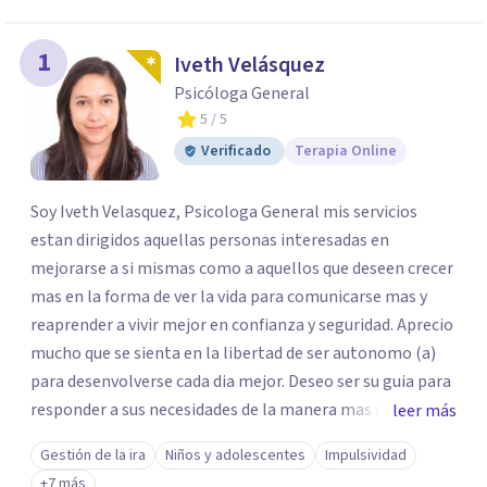
1
Iveth Velásquez
Psicóloga General
5
/ 5
Verificado
Terapia Online
Soy Iveth Velasquez, Psicologa General mis servicios
estan dirigidos aquellas personas interesadas en
mejorarse a si mismas como a aquellos que deseen crecer
mas en la forma de ver la vida para comunicarse mas y
reaprender a vivir mejor en confianza y seguridad. Aprecio
mucho que se sienta en la libertad de ser autonomo (a)
para desenvolverse cada dia mejor. Deseo ser su guia para
responder a sus necesidades de la manera mas autentica
leer más
posible y sea mi experiencia y profesion de gran utilidad
Gestión de la ira
Niños y adolescentes
Impulsividad
para usted. Esta es una excelente oportunidad para
+7 más