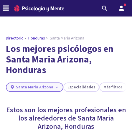
Directorio
Honduras
Santa Maria Arizona
ENCONTRAR MI TERAPEUTA
¿Necesitas ayuda para encontrar el
Los mejores psicólogos en
psicólogo adecuado?
Santa Maria Arizona,
Responde a unas breves preguntas y te ofreceremos
Honduras
los profesionales que más se ajustan a tus
necesidades.
Responder cuestionario
Santa Maria Arizona
Especialidades
Más filtros
Estos son los mejores profesionales en
los alrededores de
Santa Maria
Arizona
,
Honduras