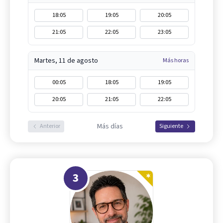
18:05
19:05
20:05
21:05
22:05
23:05
Martes, 11 de agosto
Más horas
00:05
18:05
19:05
20:05
21:05
22:05
Más días
Anterior
Siguiente
3