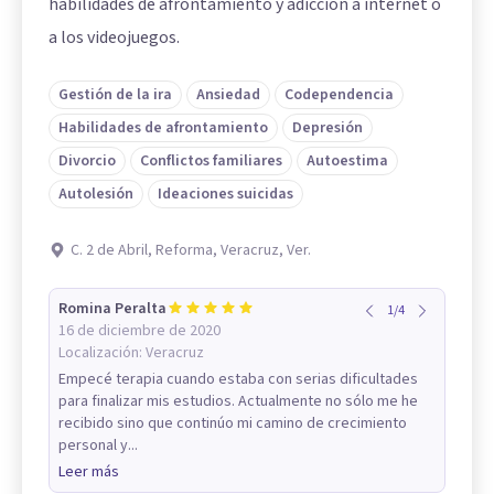
habilidades de afrontamiento y adicción a internet o
a los videojuegos.
Gestión de la ira
Ansiedad
Codependencia
Habilidades de afrontamiento
Depresión
Divorcio
Conflictos familiares
Autoestima
Autolesión
Ideaciones suicidas
C. 2 de Abril, Reforma, Veracruz, Ver.
Romina Peralta
1
/
4
16 de diciembre de 2020
Localización:
Veracruz
Empecé terapia cuando estaba con serias dificultades
para finalizar mis estudios. Actualmente no sólo me he
recibido sino que continúo mi camino de crecimiento
personal y...
Leer más