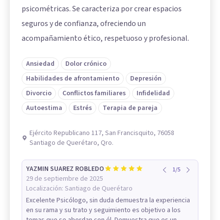
psicométricas. Se caracteriza por crear espacios
seguros y de confianza, ofreciendo un
acompañamiento ético, respetuoso y profesional.
Ansiedad
Dolor crónico
Habilidades de afrontamiento
Depresión
Divorcio
Conflictos familiares
Infidelidad
Autoestima
Estrés
Terapia de pareja
Ejército Republicano 117, San Francisquito, 76058
Santiago de Querétaro, Qro.
YAZMIN SUAREZ ROBLEDO
1
/
5
29 de septiembre de 2025
Localización:
Santiago de Querétaro
Excelente Psicólogo, sin duda demuestra la experiencia
en su rama y su trato y seguimiento es objetivo a los
temas que se abordan con él. Demuestra que es un