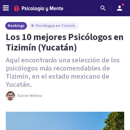
Rankings
Psicólogos en Tizimín
Los 10 mejores Psicólogos en
Tizimín (Yucatán)
Aquí encontrarás una selección de los
psicólogos más recomendables de
Tizimín, en el estado mexicano de
Yucatán.
Xavier Molina