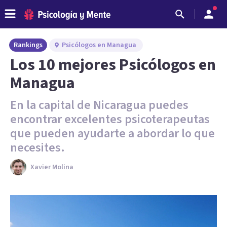
Rankings
Psicólogos en Managua
Los 10 mejores Psicólogos en
Managua
En la capital de Nicaragua puedes
encontrar excelentes psicoterapeutas
que pueden ayudarte a abordar lo que
necesites.
Xavier Molina