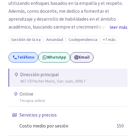
utilizando enfoques basados en la empatía y el respeto.
Además, como docente, me dedico a fomentar el
aprendizaje y desarrollo de habilidades en el ámbito
académico, buscando siempre el crecimiento personal y
leer más
profesional de cada individuo. Mi objetivo es ayudarte a
Gestión de la ira
Ansiedad
Codependencia
+7 más
alcanzar una vida más plena, equilibrada y significativa.
¡Estoy aquí para acompañarte en tu camino!
Teléfono
WhatsApp
Email
Dirección principal
467 Cll Pachin Marin, San Juan, 00917
Online
Terapia online
Servicios y precios
Costo medio por sesión
$50