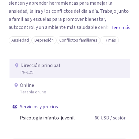
sienten y aprender herramientas para manejar la
ansiedad, la ira y los conflictos del día a día. Trabajo junto
a familias y escuelas para promover bienestar,
autocontrol y un ambiente más saludable dentro y fuera
leer más
del salón de clases. 💛📘 Si buscas apoyo para un joven
Ansiedad
Depresión
Conflictos familiares
+7 más
que necesita guía emocional, ¡estoy aquí para ayudar! 📩
Escríbeme para más información o para coordinar una
orientación
Dirección principal
PR-129
Online
Terapia online
Servicios y precios
Psicología infanto-juvenil
60
USD
/ sesión