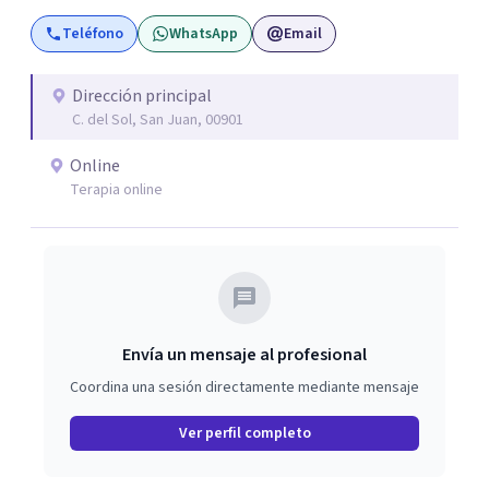
tratamiento amoldado a sus necesidades. Mi objetivo no
Teléfono
WhatsApp
Email
es solo que comprendas qué te ocurre, sino que empieces
a notar cambios prácticos que te ayuden a sentirte mejor
y a manejar tus dificultades con mayor claridad y recursos.
Dirección principal
C. del Sol, San Juan, 00901
Online
Terapia online
Envía un mensaje al profesional
Coordina una sesión directamente mediante mensaje
Ver perfil completo