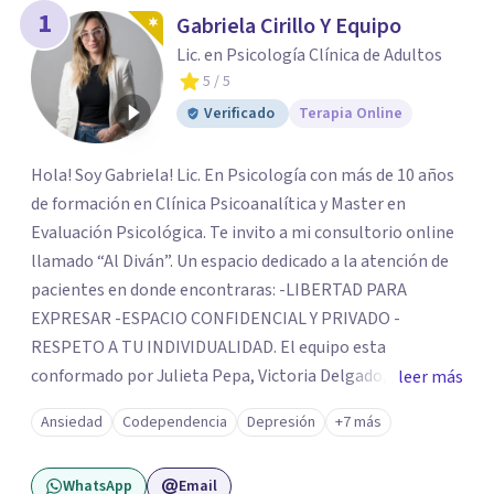
los profesionales que más se ajustan a tus
1
Gabriela Cirillo Y Equipo
necesidades.
Lic. en Psicología Clínica de Adultos
Responder cuestionario
5
/ 5
Verificado
Terapia Online
Hola! Soy Gabriela! Lic. En Psicología con más de 10 años
de formación en Clínica Psicoanalítica y Master en
Evaluación Psicológica. Te invito a mi consultorio online
llamado “Al Diván”. Un espacio dedicado a la atención de
pacientes en donde encontraras: -LIBERTAD PARA
EXPRESAR -ESPACIO CONFIDENCIAL Y PRIVADO -
RESPETO A TU INDIVIDUALIDAD. El equipo esta
conformado por Julieta Pepa, Victoria Delgado, Maria
leer más
Eugenia Latorre, psicólogas especializadas en Terapia
Ansiedad
Codependencia
Depresión
+7 más
individual Clínica, Perspectiva de género, Orientación a
Ma-padres, Duelos, Terapia de Pareja y Migraciones.
WhatsApp
Email
Tambien contamos con la nutricionista Giuliana Liberti.