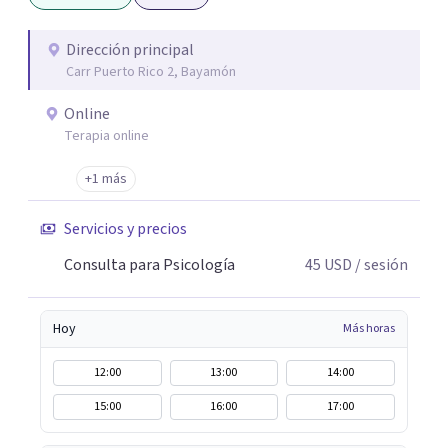
Solicita tu turno por el calendario o por whatsapp, me
comunicaré para confirmarlo, el día acordado envio un
Dirección principal
Carr Puerto Rico 2, Bayamón
link para acceder a la sesión online, ¡y listo, nos
encontramos!.
Online
Terapia online
+1 más
Servicios y precios
Consulta para Psicología
45
USD
/ sesión
Hoy
Más horas
12:00
13:00
14:00
15:00
16:00
17:00