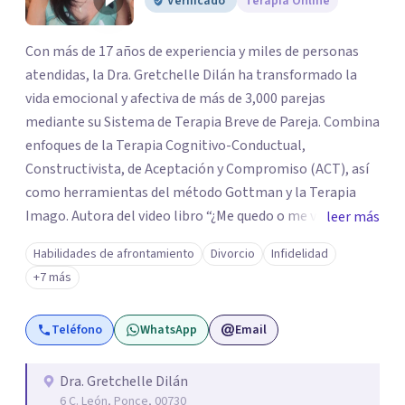
Verificado
Terapia Online
Con más de 17 años de experiencia y miles de personas
atendidas, la Dra. Gretchelle Dilán ha transformado la
vida emocional y afectiva de más de 3,000 parejas
mediante su Sistema de Terapia Breve de Pareja. Combina
enfoques de la Terapia Cognitivo-Conductual,
Constructivista, de Aceptación y Compromiso (ACT), así
como herramientas del método Gottman y la Terapia
Imago. Autora del video libro “¿Me quedo o me voy de la
leer más
relación?”, ayuda a las personas a tomar decisiones
Habilidades de afrontamiento
Divorcio
Infidelidad
conscientes sobre su vida afectiva. En terapia, su
+7 más
compromiso es ofrecer diagnósticos precisos,
tratamientos puntuales y planes de acción
Teléfono
WhatsApp
Email
personalizados basados en evidencia científica. Desde
Ponce, Puerto Rico, brinda terapia , guiando a quienes
buscan sanar, comunicarse mejor y reconectarse
Dra. Gretchelle Dilán
6 C. León, Ponce, 00730
emocionalmente.