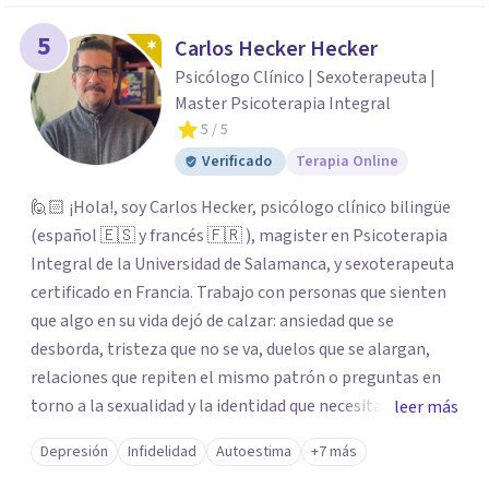
5
Carlos Hecker Hecker
Psicólogo Clínico | Sexoterapeuta |
Master Psicoterapia Integral
5
/ 5
Verificado
Terapia Online
🙋🏻 ¡Hola!, soy Carlos Hecker, psicólogo clínico bilingüe
(español 🇪🇸 y francés 🇫🇷 ), magister en Psicoterapia
Integral de la Universidad de Salamanca, y sexoterapeuta
certificado en Francia. Trabajo con personas que sienten
que algo en su vida dejó de calzar: ansiedad que se
desborda, tristeza que no se va, duelos que se alargan,
relaciones que repiten el mismo patrón o preguntas en
torno a la sexualidad y la identidad que necesitan un
leer más
espacio seguro para ser habladas. Mi orientación teórica
Depresión
Infidelidad
Autoestima
+7 más
integra una mirada Humanista-Relacional con Terapia