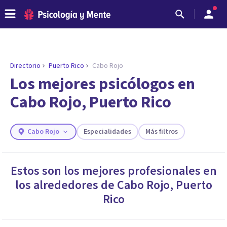
Directorio
Puerto Rico
Cabo Rojo
Los mejores psicólogos en
Cabo Rojo, Puerto Rico
Cabo Rojo
Especialidades
Más filtros
Estos son los mejores profesionales en
los alrededores de
Cabo Rojo
,
Puerto
ENCONTRAR MI TERAPEUTA
¿Necesitas ayuda para encontrar el
Rico
psicólogo adecuado?
Responde a unas breves preguntas y te ofreceremos