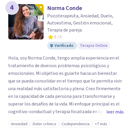
4
Norma Conde
Psicoterapeuta, Ansiedad, Duelo,
Autoestima, Gestión emocional,
Terapia de pareja.
5
/ 5
Verificado
Terapia Online
Hola, soy Norma Conde, tengo amplia experiencia en el
tratamiento de diversos problemas psicológicos y
emocionales. Mi objetivo es guiarte hacia un bienestar
que se pueda consolidar en el tiempo que te permita vivir
una realidad más satisfactoria y plena. Creo firmemente
en la capacidad de cada persona para transformarse y
superar los desafíos de la vida. Mi enfoque principal es el
cognitivo-conductual y terapia focalizada en la emoción
leer más
con una perspectiva integradora que me permite
Ansiedad
Dolor crónico
Codependencia
+7 más
entender a cada persona como única y aplicar un