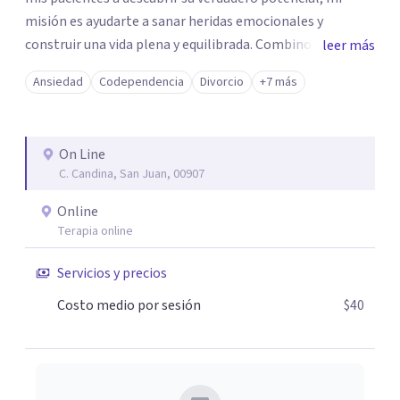
misión es ayudarte a sanar heridas emocionales y
construir una vida plena y equilibrada. Combino técnicas
leer más
basadas en la terapia cognitivo-conductual, terapia de
Ansiedad
Codependencia
Divorcio
+7 más
aceptación y compromiso, y enfoques humanistas
ofreciendo un tratamiento personalizado y efectivo. La
prioridad es crear un espacio seguro , empático y
On Line
transformador donde puedas explorar tus emociones,
C. Candina, San Juan, 00907
identificar tus necesidades y trabajar en tu crecimiento
personal.
Online
Terapia online
Servicios y precios
Costo medio por sesión
$40