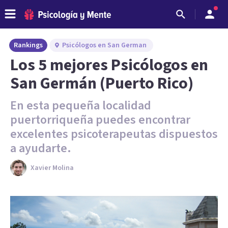
Rankings
Psicólogos en San German
Los 5 mejores Psicólogos en
San Germán (Puerto Rico)
En esta pequeña localidad
puertorriqueña puedes encontrar
excelentes psicoterapeutas dispuestos
a ayudarte.
Xavier Molina