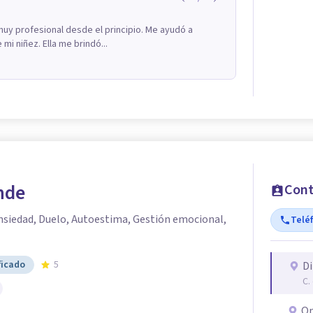
uy profesional desde el principio. Me ayudó a
mi niñez. Ella me brindó...
nde
Cont
nsiedad, Duelo, Autoestima, Gestión emocional,
Telé
ficado
5
Di
C.
On