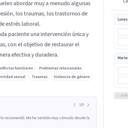
Co
 suelen abordar muy a menudo algunas
esión, los traumas, los trastornos de
Lunes
e estrés laboral.
da paciente una intervención única y
s, con el objetivo de restaurar el
era efectiva y duradera.
Marte
nflictos familiares
Problemas relacionales
entidad sexual
Traumas
Violencia de género
Ante
1
/
5
í y lo recomendó. Me he sentido muy cómodo desde la