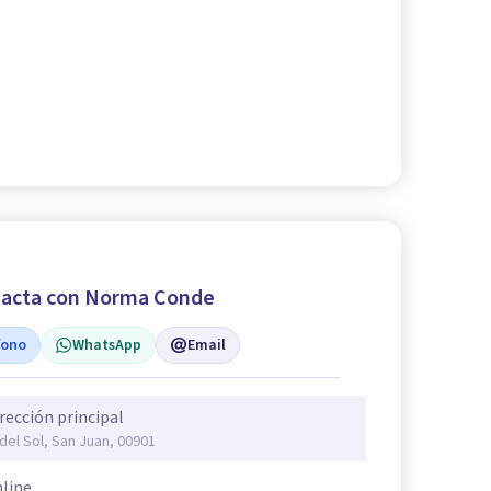
acta con Norma Conde
fono
WhatsApp
Email
rección principal
 del Sol, San Juan, 00901
line