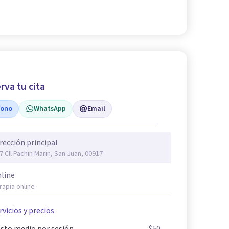
rva tu cita
fono
WhatsApp
Email
rección principal
7 Cll Pachin Marin, San Juan, 00917
line
rapia online
rvicios y precios
sto medio por sesión
$50