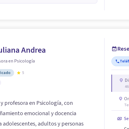
uliana Andrea
Rese
sora en Psicología
Telé
ficado
5
Di
46
On
 y profesora en Psicología, con
Te
añamiento emocional y docencia
Se
 a adolescentes, adultos y personas
Co