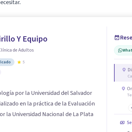
cesitar.
irillo Y Equipo
Rese
Clínica de Adultos
What
ficado
5
Di
Ca
On
ología por la Universidad del Salvador
Te
alizado en la práctica de la Evaluación
por la Universidad Nacional de La Plata
Se