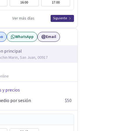
16:00
17:00
Ver más días
Siguiente
no
WhatsApp
Email
ón principal
achin Marin, San Juan, 00917
nline
s y precios
edio por sesión
$50