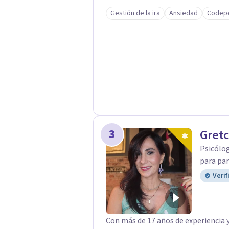
ayudarte a alcanzar una vida más ple
Gestión de la ira
Ansiedad
Codep
acompañarte en tu camino!
3
Gretc
Psicólog
para par
Verif
Con más de 17 años de experiencia y