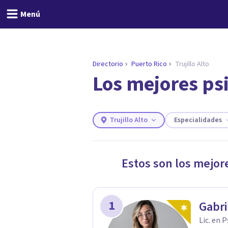
Menú
Directorio
Puerto Rico
Trujillo Alto
Los mejores psi
ENCONTRAR MI TERAPEUTA
¿Necesitas ayuda para 
Responde a unas breves preguntas y 
Responder cuestionario
Trujillo Alto
Especialidades
Estos son los mejor
1
Gabri
Lic. en 