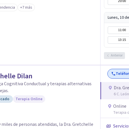
20:00
na, equilibrada y significativa. ¡Estoy aquí para
endencia
+7 más
Lunes, 10 d
11:00
13:15
Anterior
Teléfo
helle Dilan
a Cognitiva Conductual y terapias alternativas
Dra. Gr
ejas.
6 C. Leó
icado
Terapia Online
Online
Terapia o
 miles de personas atendidas, la Dra. Gretchelle
Servicio