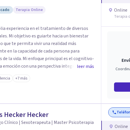
icado
Terapia Online
Online
Terapia o
a experiencia en el tratamiento de diversos
es. Mi objetivo es guiarte hacia un bienestar
o que te permita vivir una realidad más
nte en la capacidad de cada persona para
 de la vida. Mi enfoque principal es el cognitivo-
Enví
 la emoción con una perspectiva integradora que
leer más
Coordin
a como única y aplicar un tratamiento
encia
+7 más
rácticos que te ayuden a sentirte mejor y a
claridad y recursos.
Teléfo
s Hecker Hecker
o Clínico | Sexoterapeuta | Master Psicoterapia
Online