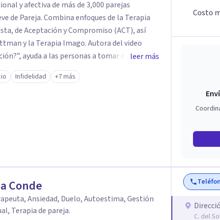
onal y afectiva de más de 3,000 parejas
Costo m
ve de Pareja. Combina enfoques de la Terapia
sta, de Aceptación y Compromiso (ACT), así
 Terapia Imago. Autora del video
ación?”, ayuda a las personas a tomar decisiones
leer más
 En terapia, su compromiso es ofrecer
cio
Infidelidad
+7 más
s puntuales y planes de acción personalizados
Enví
se mejor y reconectarse emocionalmente.
Coordin
Teléfo
a Conde
apeuta, Ansiedad, Duelo, Autoestima, Gestión
Direcci
l, Terapia de pareja.
C. del So