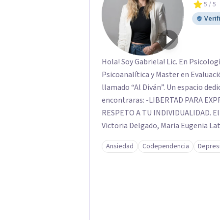
5
/ 5
Verif
Hola! Soy Gabriela! Lic. En Psicolo
Psicoanalítica y Master en Evaluación Psicológica. Te invit
llamado “Al Diván”. Un espacio dedi
encontraras: -LIBERTAD PARA EXPRESAR -ESPACIO CONFIDENCIAL Y PRIVADO -
RESPETO A TU INDIVIDUALIDAD. El equipo esta conformado por Julieta Pepa,
Victoria Delgado, Maria Eugenia Latorr
individual Clínica, Perspectiva de 
Ansiedad
Codependencia
Depres
de Pareja y Migraciones. Tambien co
Solicita tu turno por el calendari
confirmarlo, el día acordado envio un
nos encontramos!.