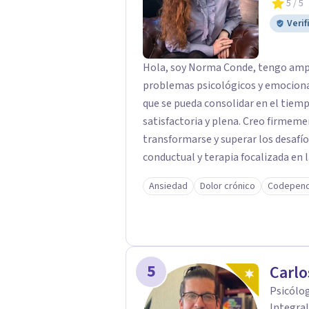
5
/ 5
Verif
Hola, soy Norma Conde, tengo ampli
problemas psicológicos y emocional
que se pueda consolidar en el tiemp
satisfactoria y plena. Creo firmeme
transformarse y superar los desafíos
conductual y terapia focalizada en
me permite entender a cada person
Ansiedad
Dolor crónico
Codepend
amoldado a sus necesidades. Mi objetivo no es solo que comprendas qué te ocurre,
sino que empieces a notar cambios p
manejar tus dificultades con mayor 
5
Carlo
Psicólog
Integral