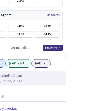
20:45
e agosto
Más horas
11:45
12:30
14:00
14:45
Ver más días
Siguiente
no
WhatsApp
Email
etchelle Dilán
n, Ponce, 00730
nline
s y precios