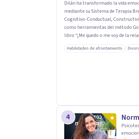
Dilán ha transformado la vida emoci
mediante su Sistema de Terapia Bre
Cognitivo-Conductual, Constructivi
como herramientas del método Gottman y la
libro “¿Me quedo o me voy de la rel
conscientes sobre su vida afectiva.
Habilidades de afrontamiento
Divor
diagnósticos precisos, tratamiento
basados en evidencia científica. Desde Ponce, Puerto Rico, brinda terapia , guiando
a quienes buscan sanar, comunicar
4
Norm
Psicoter
emociona