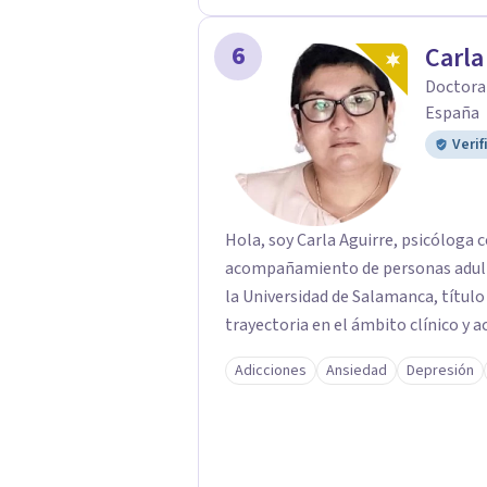
respeto y libertad. Trabajo con objet
combinamos profundidad emocional c
6
Carla
Doctora 
España
Verif
Hola, soy Carla Aguirre, psicóloga 
acompañamiento de personas adult
la Universidad de Salamanca, título 
trayectoria en el ámbito clínico y 
Adicciones
Ansiedad
Depresión