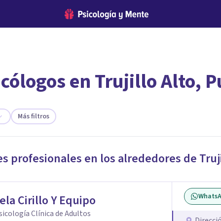
cólogos en Trujillo Alto, P
encontrar el psicólogo adecuado?
te ofreceremos los profesionales que más se ajustan a tus necesi
Más filtros
es profesionales en los alrededores de
Truj
Whats
ela Cirillo Y Equipo
Psicología Clínica de Adultos
Direcci