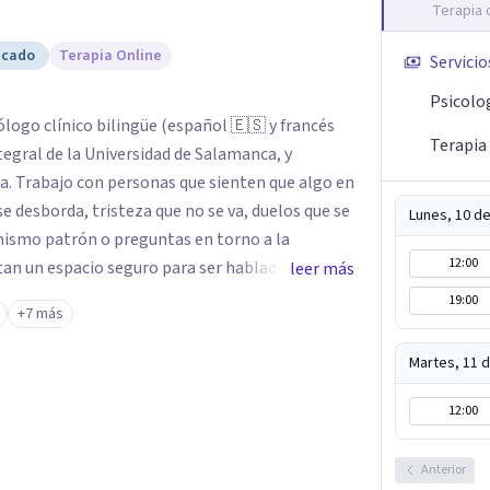
Terapia 
icado
Terapia Online
Servicio
Psicolo
ólogo clínico bilingüe (español 🇪🇸 y francés
Terapia 
tegral de la Universidad de Salamanca, y
go en
 se desborda, tristeza que no se va, duelos que se
Lunes, 10 d
 mismo patrón o preguntas en torno a la
12:00
tan un espacio seguro para ser habladas. Mi
leer más
rada Humanista-Relacional con Terapia Breve,
19:00
+7 más
cupa un lugar central: cómo te relacionas
emás de mi formación en
Martes, 11 
zación en sexoterapia, por lo que también
apia de pareja, diversidad sexual y de género,
12:00
 orientación o identidad. Busco que el espacio
as hablar de estos temas sin juicios, con
Anterior