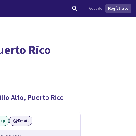
Accede
Regístrate
uerto Rico
dades.
illo Alto
,
Puerto Rico
App
Email
ón principal