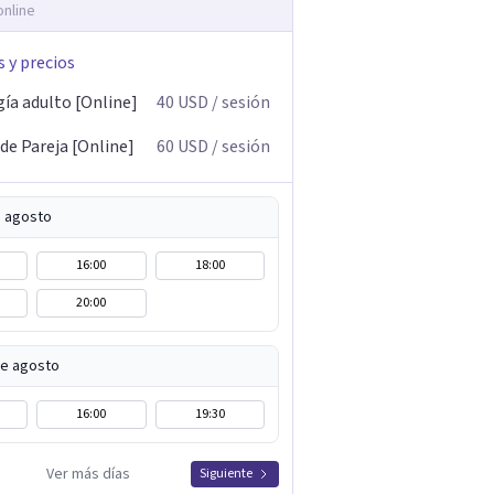
online
s y precios
gía adulto [Online]
40
USD
/ sesión
de Pareja [Online]
60
USD
/ sesión
e agosto
16:00
18:00
20:00
de agosto
16:00
19:30
Ver más días
Siguiente