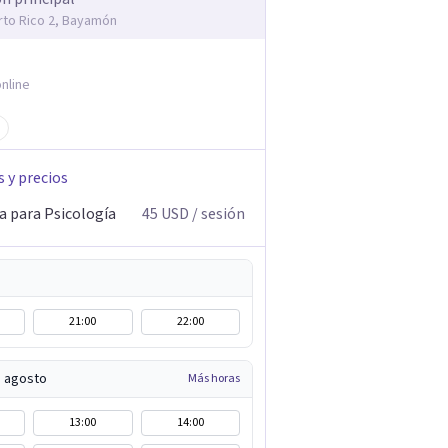
rto Rico 2, Bayamón
nline
s y precios
a para Psicología
45
USD
/ sesión
21:00
22:00
e agosto
Más horas
13:00
14:00