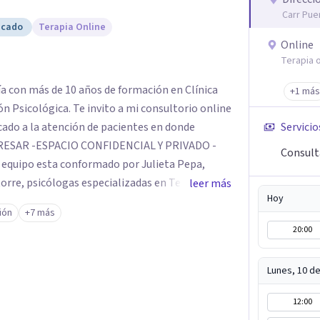
Carr Pue
icado
Terapia Online
Online
Terapia o
gía con más de 10 años de formación en Clínica
+1 más
o a mi consultorio online
cado a la atención de pacientes en donde
Servicio
Consult
e, psicólogas especializadas en Terapia
leer más
Hoy
género, Orientación a Ma-padres, Duelos, Terapia
ión
+7 más
ntamos con la nutricionista Giuliana Liberti.
20:00
o o por whatsapp, me comunicaré para
 link para acceder a la sesión online, ¡y listo,
Lunes, 10 d
12:00