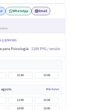
no
WhatsApp
Email
online
s y precios
a para Psicología
1200
PYG
/ sesión
12:00
13:00
e agosto
Más horas
11:00
12:00
14:00
15:00