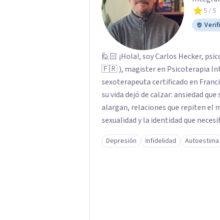
5
/ 5
Verif
🙋🏻 ¡Hola!, soy Carlos Hecker, psic
🇫🇷 ), magister en Psicoterapia In
sexoterapeuta certificado en Francia. Trabajo con personas que sienten que al
su vida dejó de calzar: ansiedad que
alargan, relaciones que repiten el
sexualidad y la identidad que necesi
orientación teórica integra una mi
Depresión
Infidelidad
Autoestima
donde el modo en que te vinculas o
contigo, con las demás personas y con tu entorno. Ad
psicoterapia, cuento con especiali
acompaño temas de salud sexual, ter
dificultades en el deseo, intimidad,
terapéutico sea un lugar donde pued