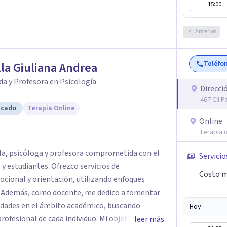
15:00
Anterior
Teléfo
la Giuliana Andrea
da y Profesora en Psicología
Direcci
467 Cll P
icado
Terapia Online
Online
Terapia o
lla, psicóloga y profesora comprometida con el
Servicio
 y estudiantes. Ofrezco servicios de
Costo m
ional y orientación, utilizando enfoques
o. Además, como docente, me dedico a fomentar
ilidades en el ámbito académico, buscando
Hoy
rofesional de cada individuo. Mi objetivo es
leer más