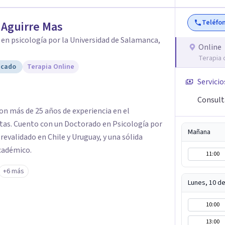
ivos claros y realistas, sin fórmulas rígidas:
on una mirada práctica sobre tu vida diaria.
Teléfo
 Aguirre Mas
en psicología por la Universidad de Salamanca,
Online
Terapia 
icado
Terapia Online
Servicio
Consult
con más de 25 años de experiencia en el
as. Cuento con un Doctorado en Psicología por
Mañana
revalidado en Chile y Uruguay, y una sólida
académico.
11:00
+6 más
Lunes, 10 d
10:00
13:00