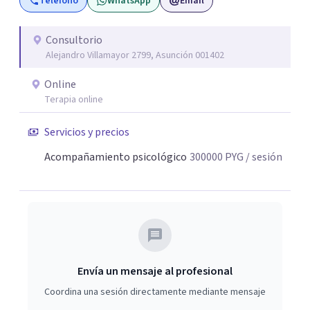
Teléfono
WhatsApp
Email
de la conexión. Mi enfoque busca ofrecer un espacio
seguro y sin juicios, donde puedas expresarte libremente
y encontrar claridad para avanzar hacia tus metas. Estoy
Consultorio
Alejandro Villamayor 2799, Asunción 001402
aquí para ayudarte a construir la vida y las relaciones que
deseas.
Online
Terapia online
Servicios y precios
Acompañamiento psicológico
300000
PYG
/ sesión
Envía un mensaje al profesional
Coordina una sesión directamente mediante mensaje