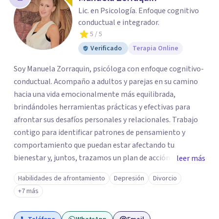
Lic. en Psicología. Enfoque cognitivo
conductual e integrador.
5
/ 5
Verificado
Terapia Online
Soy Manuela Zorraquin, psicóloga con enfoque cognitivo-
conductual. Acompaño a adultos y parejas en su camino
hacia una vida emocionalmente más equilibrada,
brindándoles herramientas prácticas y efectivas para
afrontar sus desafíos personales y relacionales. Trabajo
contigo para identificar patrones de pensamiento y
comportamiento que puedan estar afectando tu
bienestar y, juntos, trazamos un plan de acción basado en
leer más
la evidencia científica. ¿Qué ofrezco? • Terapia para
Habilidades de afrontamiento
Depresión
Divorcio
adultos: Abordaje de ansiedad, estrés, depresión y otros
+7 más
problemas emocionales. • Terapia de pareja: Mejora de la
comunicación, resolución de conflictos y fortalecimiento