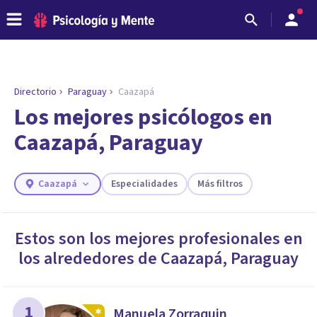
Directorio
Paraguay
Caazapá
ENCONTRAR MI TERAPEUTA
¿Necesitas ayuda para encontrar el
Los mejores psicólogos en
psicólogo adecuado?
Caazapá, Paraguay
Responde a unas breves preguntas y te ofreceremos
los profesionales que más se ajustan a tus
necesidades.
Caazapá
Especialidades
Más filtros
Responder cuestionario
Estos son los mejores profesionales en
los alrededores de
Caazapá
,
Paraguay
1
Manuela Zorraquin