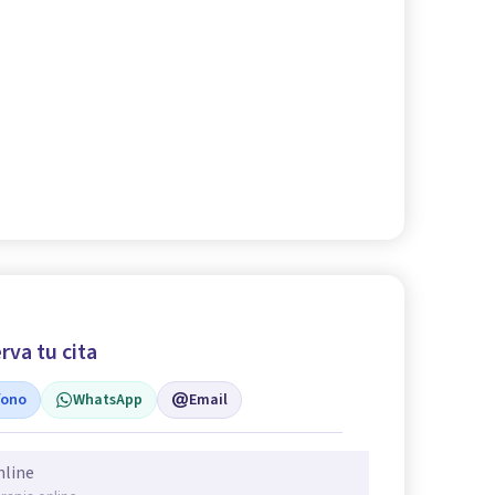
rva tu cita
fono
WhatsApp
Email
nline