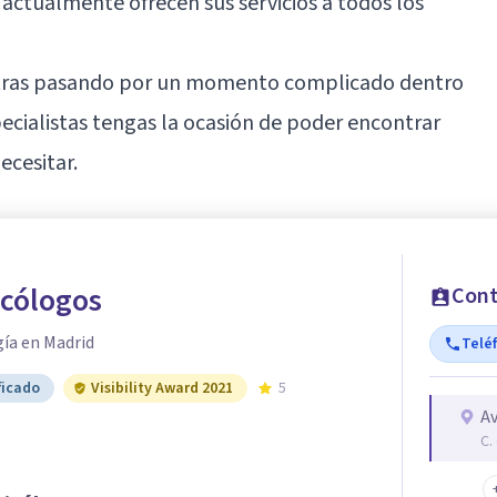
tualmente ofrecen sus servicios a todos los
ntras pasando por un momento complicado dentro
pecialistas tengas la ocasión de poder encontrar
cesitar.
icólogos
Cont
gía en Madrid
Telé
ficado
Visibility Award 2021
5
Av
C.