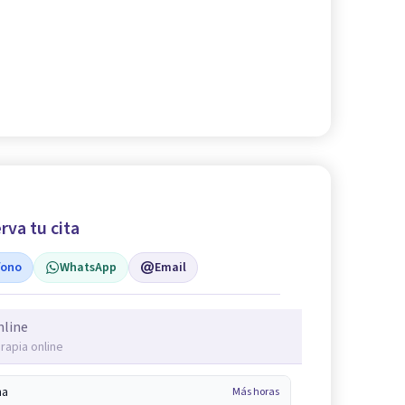
rva tu cita
fono
WhatsApp
Email
nline
rapia online
na
Más horas