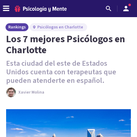
Rankings
Psicólogos en Charlotte
Los 7 mejores Psicólogos en
Charlotte
Esta ciudad del este de Estados
Unidos cuenta con terapeutas que
pueden atenderte en español.
Xavier Molina