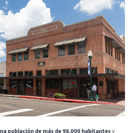
na población de más de 98.000 habitantes
y