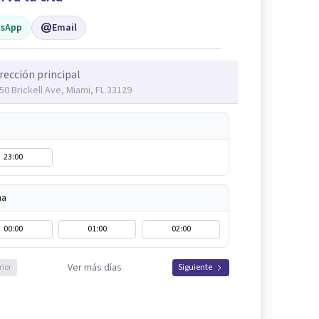
sApp
Email
rección principal
50 Brickell Ave, Miami, FL 33129
23:00
na
00:00
01:00
02:00
Ver más días
rior
Siguiente