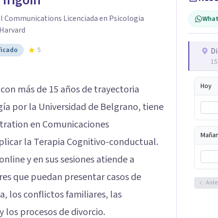
 Irigoin
al Communications Licenciada en Psicologia
What
 Harvard
ficado
5
Di
15
Hoy
con más de 15 años de trayectoria
gía por la Universidad de Belgrano, tiene
stration en Comunicaciones
Maña
aplicar la Terapia Cognitivo-conductual.
nline y en sus sesiones atiende a
dres que puedan presentar casos de
Ante
 los conflictos familiares, las
 y los procesos de divorcio.