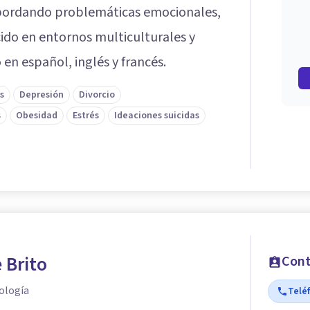
bordando problemáticas emocionales,
cido en entornos multiculturales y
n español, inglés y francés.
s
Depresión
Divorcio
s
Obesidad
Estrés
Ideaciones suicidas
 Brito
Cont
ología
Telé