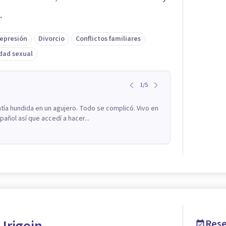
.
epresión
Divorcio
Conflictos familiares
dad sexual
1
/
5
ía hundida en un agujero. Todo se complicó. Vivo en
añol así que accedí a hacer...
Rese