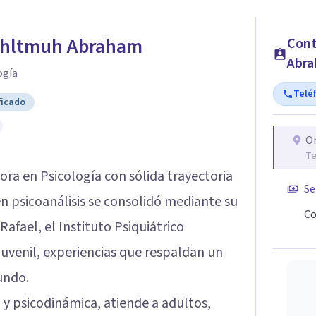
ohltmuh Abraham
Cont
Abr
ogía
Telé
ficado
O
Te
ora en Psicología con sólida trayectoria
Se
en psicoanálisis se consolidó mediante su
Co
Rafael, el Instituto Psiquiátrico
uvenil, experiencias que respaldan un
undo.
a y psicodinámica, atiende a adultos,