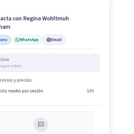
acta con Regina Wohltmuh
aham
fono
WhatsApp
Email
nline
rapia online
rvicios y precios
sto medio por sesión
$49