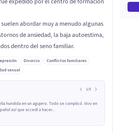
e fue expedido por el centro de formación
 se suelen abordar muy a menudo algunas
stornos de ansiedad, la baja autoestima,
idos dentro del seno familiar.
epresión
Divorcio
Conflictos familiares
dad sexual
1
/
5
ía hundida en un agujero. Todo se complicó. Vivo en
añol así que accedí a hacer...