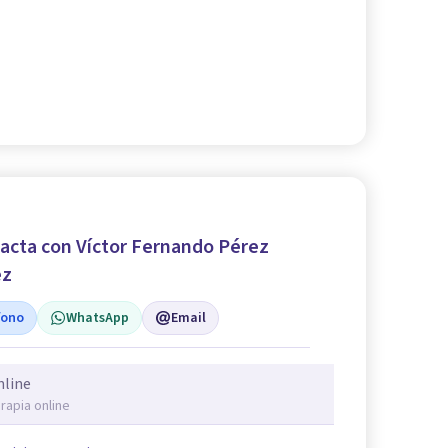
acta con Víctor Fernando Pérez
ez
fono
WhatsApp
Email
nline
rapia online