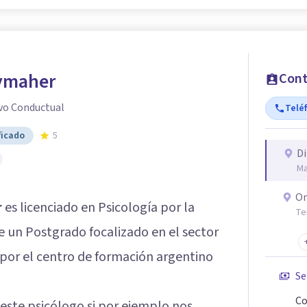
ymaher
Cont
vo Conductual
Telé
ficado
5
Di
Ma
On
r
es licenciado en Psicología por la
Te
e un Postgrado focalizado en el sector
 por el centro de formación argentino
Se
Co
ste psicólogo si por ejemplo nos