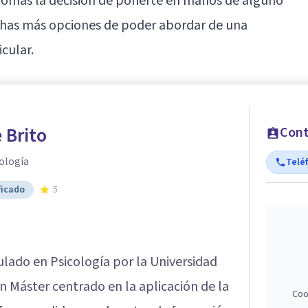
tomas la decisión de ponerte en manos de alguno
uchas más opciones de poder abordar de una
cular.
 Brito
Cont
ología
Telé
ficado
5
ulado en Psicología por la Universidad
n Máster centrado en la aplicación de la
Coo