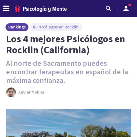
Rankings
Psicólogos en Rocklin
Los 4 mejores Psicólogos en
Rocklin (California)
Al norte de Sacramento puedes
encontrar terapeutas en español de la
máxima confianza.
Xavier Molina