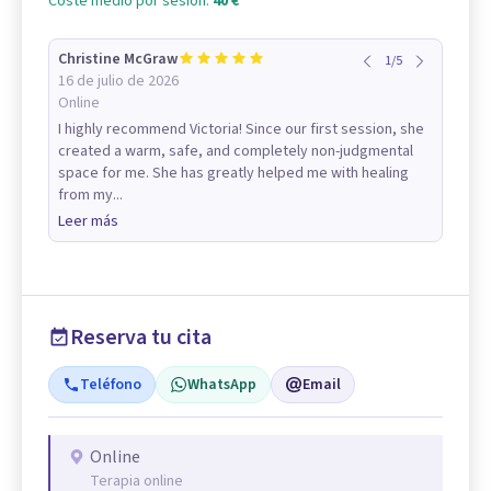
Coste medio por sesión:
40 €
Christine McGraw
1
/
5
16 de julio de 2026
Online
I highly recommend Victoria! Since our first session, she
created a warm, safe, and completely non-judgmental
space for me. She has greatly helped me with healing
from my...
Leer más
Reserva tu cita
Teléfono
WhatsApp
Email
Online
Terapia online