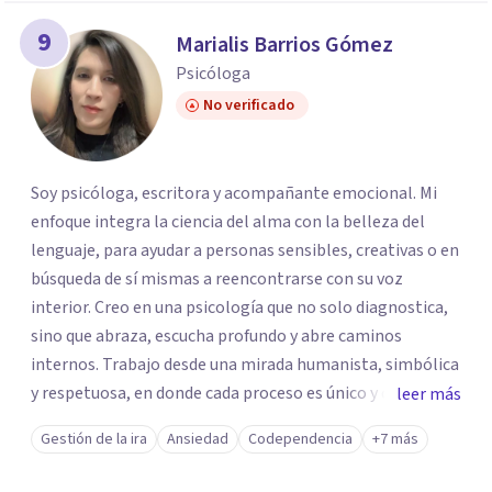
9
Marialis Barrios Gómez
Psicóloga
No verificado
Soy psicóloga, escritora y acompañante emocional. Mi
enfoque integra la ciencia del alma con la belleza del
lenguaje, para ayudar a personas sensibles, creativas o en
búsqueda de sí mismas a reencontrarse con su voz
interior. Creo en una psicología que no solo diagnostica,
sino que abraza, escucha profundo y abre caminos
internos. Trabajo desde una mirada humanista, simbólica
y respetuosa, en donde cada proceso es único y cada
leer más
emoción merece espacio. Mis sesiones son un espacio
Gestión de la ira
Ansiedad
Codependencia
+7 más
íntimo y seguro donde puedes hablar sin juicios, sentirte
sin máscaras y reconectar con tu mundo interno para