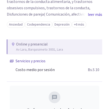
trastornos de la conducta alimentaria, y trastornos
obsesivos compulsivos, trastornos de la conducta,
Disfunciones de pareja( Comunicación, afectividad,
leer más
infidelidad, Divorcios) y otros procesos de la vida
Ansiedad
Codependencia
Depresión
+6 más
cotidiana. Recuerda: Asistir a terapia es un acto de
responsabilidad y Amor propio tu salud mental es
importante por eso cuida de ella Contáctame y agenda tu
Online y presencial
cita conmigo
Av Lara, Barquisimeto 3001, Lara
Servicios y precios
Costo medio por sesión
Bs.S 10