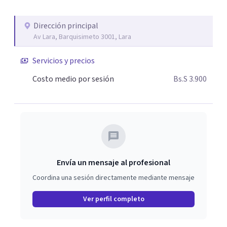
empático como herramientas para sanar, transformar y
avanzar. Si estás pasando por un momento difícil o
Dirección principal
simplemente necesitas un espacio seguro para hablar y
Av Lara, Barquisimeto 3001, Lara
ordenar tus ideas, estaré aquí para apoyarte. Juntos
podemos construir el camino hacia tu bienestar. ¡Será un
Servicios y precios
gusto acompañarte en tu proceso!
Costo medio por sesión
Bs.S 3.900
Envía un mensaje al profesional
Coordina una sesión directamente mediante mensaje
Ver perfil completo