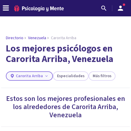
Directorio
Venezuela
Carorita Arriba
ENCONTRAR MI TERAPEUTA
¿Necesitas ayuda para encontrar el
Los mejores psicólogos en
psicólogo adecuado?
Carorita Arriba, Venezuela
Responde a unas breves preguntas y te ofreceremos
los profesionales que más se ajustan a tus
necesidades.
Carorita Arriba
Especialidades
Más filtros
Responder cuestionario
Estos son los mejores profesionales en
los alrededores de
Carorita Arriba
,
Venezuela