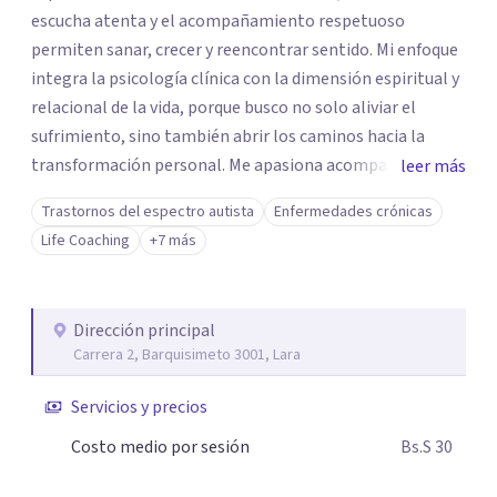
escucha atenta y el acompañamiento respetuoso
permiten sanar, crecer y reencontrar sentido. Mi enfoque
integra la psicología clínica con la dimensión espiritual y
relacional de la vida, porque busco no solo aliviar el
sufrimiento, sino también abrir los caminos hacia la
transformación personal. Me apasiona acompañar
leer más
procesos de duelo, ansiedad y crisis vitales, siempre desde
Trastornos del espectro autista
Enfermedades crónicas
una mirada empática, interdisciplinaria y adaptada a cada
Life Coaching
+7 más
persona. En cada terapia abordamos la historia y el
conjunto de aprendizajes para reconstruir e integrar la
experiencia.
Dirección principal
Carrera 2, Barquisimeto 3001, Lara
Servicios y precios
Costo medio por sesión
Bs.S 30