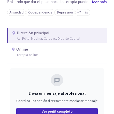
Entiendo que dar el paso hacia la terapia puede generar
leer más
dudas, pero si te sientes bloqueado por la ansiedad,
Ansiedad
Codependencia
Depresión
+7 más
ataques de pánico, miedos o el dolor de una ruptura, mi
objetivo es ayudarte a transformar esa parálisis en
acción. Trabajaremos juntos para superar duelos, fobias y
Dirección principal
el estrés cotidiano, devolviéndote el control de tu vida de
Av. Pdte. Medina, Caracas, Distrito Capital
forma ágil y efectiva.
Online
Terapia online
Envía un mensaje al profesional
Coordina una sesión directamente mediante mensaje
Ver perfil completo