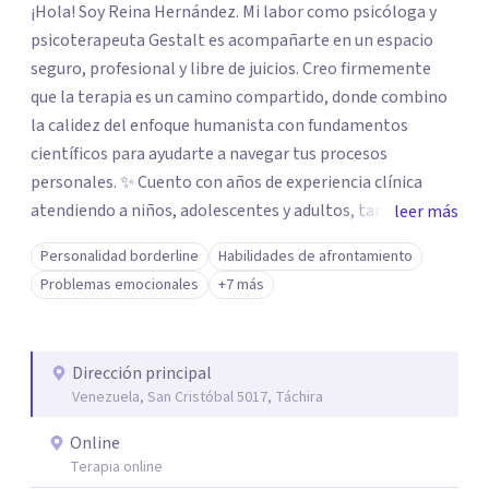
¡Hola! Soy Reina Hernández. Mi labor como psicóloga y
psicoterapeuta Gestalt es acompañarte en un espacio
seguro, profesional y libre de juicios. Creo firmemente
que la terapia es un camino compartido, donde combino
la calidez del enfoque humanista con fundamentos
científicos para ayudarte a navegar tus procesos
personales. ✨ Cuento con años de experiencia clínica
atendiendo a niños, adolescentes y adultos, tanto en mi
leer más
consultorio privado como en entornos especializados. Me
Personalidad borderline
Habilidades de afrontamiento
especializo en el abordaje de traumas, trastornos del
Problemas emocionales
+7 más
ánimo, duelos y los desafíos emocionales que surgen con
la migración o la neurodivergencia. Mi enfoque es
integral: desde la contención en crisis hasta el diseño de
Dirección principal
tratamientos personalizados, mi meta es brindarte
Venezuela, San Cristóbal 5017, Táchira
herramientas reales para tu bienestar. 🫂 Mi formación
como Licenciada en Psicología, sumada a mis estudios en
Online
psicopatología, psicología clínica, comunitaria y
Terapia online