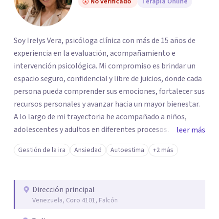
No verificado
Terapia Online
Soy Irelys Vera, psicóloga clínica con más de 15 años de
experiencia en la evaluación, acompañamiento e
intervención psicológica. Mi compromiso es brindar un
espacio seguro, confidencial y libre de juicios, donde cada
persona pueda comprender sus emociones, fortalecer sus
recursos personales y avanzar hacia un mayor bienestar.
A lo largo de mi trayectoria he acompañado a niños,
adolescentes y adultos en diferentes procesos
leer más
emocionales. Actualmente realizo consultas
Gestión de la ira
Ansiedad
Autoestima
+2 más
psicológicas en modalidad online, ofreciendo un servicio
accesible y personalizado para adaptarme a las
necesidades de cada paciente.
Dirección principal
Venezuela, Coro 4101, Falcón