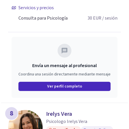
psicoterapia Gestalt, me permite ofrecerte una atención
Servicios y precios
clínica sólida y actualizada. Estoy aquí para escucharte y
trabajar juntos en tu proceso de resignificación y
Consulta para Psicología
30
EUR
/ sesión
crecimiento. 🌸
Envía un mensaje al profesional
Coordina una sesión directamente mediante mensaje
Ver perfil completo
8
Irelys Vera
Psicologo Irelys Vera