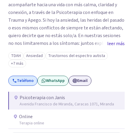
acompañarte hacia una vida con más calma, claridad y
conexión, a través de la Psicoterapia con enfoque en
Trauma y Apego. Si hoy la ansiedad, las heridas del pasado
o esos mismos conflictos de siempre te están afectando,
quiero decirte que no estás solo/a. En nuestras sesiones
no nos limitaremos a los síntomas: juntos exploraremos
leer más
qué hay detrás de tu malestar, comprendiendo cómo tus
TDAH
Ansiedad
Trastornos del espectro autista
experiencias y vínculos han marcado tu historia. Quizás te
+7 más
cuesta poner límites, confiar en los demás o repites
vínculos que te hacen daño. O tal vez buscas
Teléfono
WhatsApp
Email
herramientas para comprender y acompañar mejor a tus
hijos. Aquí encontrarás un espacio humano, profesional y
seguro para iniciar tu proceso de sanación. Si sientes que
Psicoterapia con Janis
Avenida Francisco de Miranda, Caracas 1071, Miranda
es el momento de transformar tu historia, estaré para
dar ese primer paso contigo.
Online
Terapia online