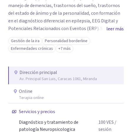
manejo de demencias, trastornos del sueño, trastornos
del estado de ánimo y de la personalidad, con formación
en el diagnóstico diferencial en epilepsia, EEG Digital y
Potenciales Relacionados con Eventos (ERP). Sirvió
leer más
como Jefe de la Cátedra y Profesor de Neurociencias
Gestión de la ira
Personalidad borderline
Cognitivas en Universidad Católica Andrés Bello, Profesor
Enfermedades crónicas
+7 más
de Neurociencias en Universidad Metropolitana.
Dirección principal
Av. Principal San Luis, Caracas 1061, Miranda
Online
Terapia online
Servicios y precios
Diagnóstico y tratamiento de
100
VES
/
patología Neuropsicologica
sesión