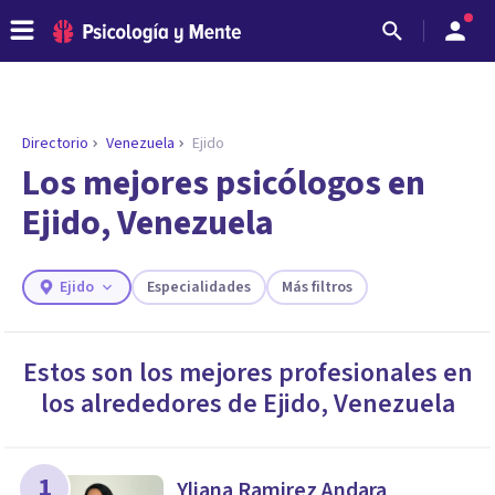
Directorio
Venezuela
Ejido
ENCONTRAR MI TERAPEUTA
¿Necesitas ayuda para encontrar el
Los mejores psicólogos en
psicólogo adecuado?
Ejido, Venezuela
Responde a unas breves preguntas y te ofreceremos
los profesionales que más se ajustan a tus
necesidades.
Ejido
Especialidades
Más filtros
Responder cuestionario
Estos son los mejores profesionales en
los alrededores de
Ejido
,
Venezuela
1
Yliana Ramirez Andara