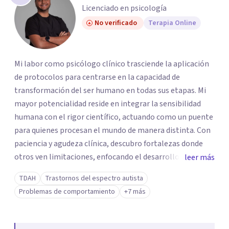
Licenciado en psicología
No verificado
Terapia Online
Mi labor como psicólogo clínico trasciende la aplicación
de protocolos para centrarse en la capacidad de
transformación del ser humano en todas sus etapas. Mi
mayor potencialidad reside en integrar la sensibilidad
humana con el rigor científico, actuando como un puente
para quienes procesan el mundo de manera distinta. Con
paciencia y agudeza clínica, descubro fortalezas donde
otros ven limitaciones, enfocando el desarrollo de
leer más
habilidades sociales en el autismo no como un ajuste a un
TDAH
Trastornos del espectro autista
molde, sino como una llave hacia la autonomía real. Esta
Problemas de comportamiento
+7 más
capacidad de observación profunda me permite transitar
con fluidez hacia la terapia con adolescentes y adultos,
ofreciendo una escucha activa y sin juicios capaz de