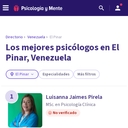
Directorio
Venezuela
El Pinar
ENCONTRAR MI TERAPEUTA
¿Necesitas ayuda para encontrar el
Los mejores psicólogos en El
psicólogo adecuado?
Pinar, Venezuela
Responde a unas breves preguntas y te ofreceremos
los profesionales que más se ajustan a tus
necesidades.
El Pinar
Especialidades
Más filtros
Responder cuestionario
1
Luisanna Jaimes Pirela
MSc. en Psicología Clínica
No verificado