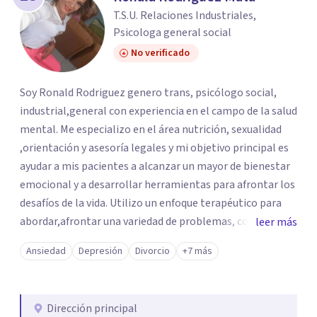
T.S.U. Relaciones Industriales,
Psicologa general social
No verificado
Soy Ronald Rodriguez genero trans, psicólogo social,
industrial,general con experiencia en el campo de la salud
mental. Me especializo en el área nutrición, sexualidad
,orientación y asesoría legales y mi objetivo principal es
ayudar a mis pacientes a alcanzar un mayor de bienestar
emocional y a desarrollar herramientas para afrontar los
desafíos de la vida. Utilizo un enfoque terapéutico para
abordar,afrontar una variedad de problemas, como
leer más
ansiedad, depresión, problemas de relación,y todo lo que
Ansiedad
Depresión
Divorcio
+7 más
te pueda dificultar. Estoy aquí para ayudarte a superar tus
dificultades y a construir una vida más plena y
satisfactoria.
Dirección principal