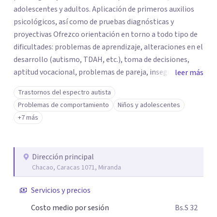
adolescentes y adultos. Aplicación de primeros auxilios
psicológicos, así como de pruebas diagnósticas y
proyectivas Ofrezco orientación en torno a todo tipo de
dificultades: problemas de aprendizaje, alteraciones en el
desarrollo (autismo, TDAH, etc.), toma de decisiones,
aptitud vocacional, problemas de pareja, inseguridad,
leer más
baja autoestima, procesos de duelo y mucho más. Abordo
Trastornos del espectro autista
la situación desde una perspectiva dinámica y flexible
Problemas de comportamiento
Niños y adolescentes
ajustada a las necesidades particulares de cada caso. Si
+7 más
necesitas ayuda o tienes un problema del cual quieras
conversar ¡contáctame! Con gusto te escucharé y
orientaré para encontrar una solución
Dirección principal
Chacao, Caracas 1071, Miranda
Servicios y precios
Costo medio por sesión
Bs.S 32