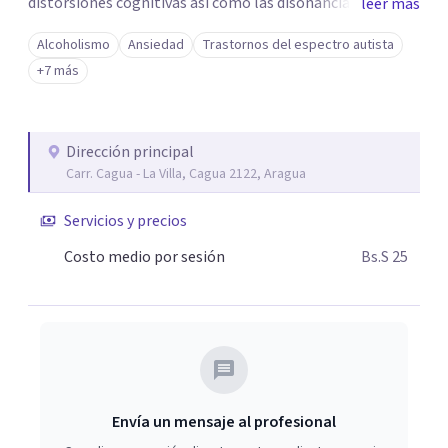
distorsiones cognitivas así como las disonancias
leer más
cognitivas. Con manejo de duelo desde la ACT, mi objetivo
Alcoholismo
Ansiedad
Trastornos del espectro autista
es brindarte un apoyo integral y empático. Si buscas un
+7 más
camino para la prevención del suicidio y el desarrollo de
tu bienestar emocional, estoy aquí para acompañarte.
Dirección principal
Carr. Cagua - La Villa, Cagua 2122, Aragua
Servicios y precios
Costo medio por sesión
Bs.S 25
Envía un mensaje al profesional