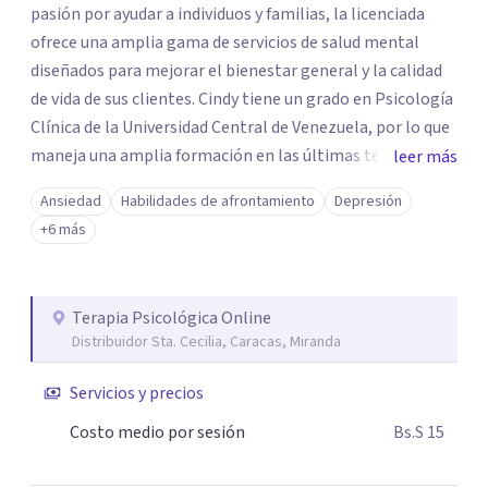
pasión por ayudar a individuos y familias, la licenciada
ofrece una amplia gama de servicios de salud mental
diseñados para mejorar el bienestar general y la calidad
de vida de sus clientes. Cindy tiene un grado en Psicología
Clínica de la Universidad Central de Venezuela, por lo que
maneja una amplia formación en las últimas técnicas
leer más
terapéuticas basadas en la evidencia, especialmente en la
Ansiedad
Habilidades de afrontamiento
Depresión
terapia cognitivo-conductual. La licenciada se dedica a
+6 más
brindarles a sus clientes un entorno seguro y de apoyo
donde puedan explorar sus pensamientos y
sentimientos, y así superar sus desafíos personales.
Terapia Psicológica Online
Como psicóloga clínica compasiva y empática, la
Distribuidor Sta. Cecilia, Caracas, Miranda
licenciada Cindy Guerra tiene una comprensión profunda
de los desafíos únicos que enfrentan sus clientes y está
Servicios y precios
comprometida a ayudarlos en la superación de sus
Costo medio por sesión
Bs.S 15
dificultades y mejorar el bienestar de cada uno de sus
clientes. Con su pericia y amplia experiencia, la licenciada