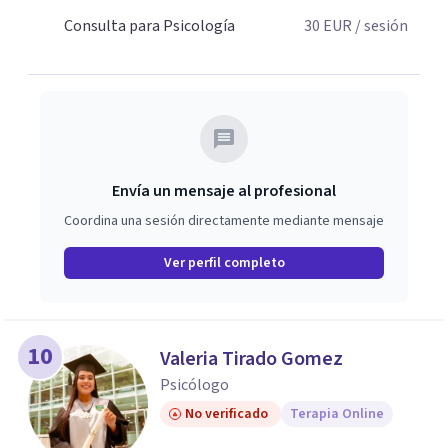
trabajar juntos en tu proceso de resignificación y
Consulta para Psicología
30
EUR
/ sesión
crecimiento. 🌸
Envía un mensaje al profesional
Coordina una sesión directamente mediante mensaje
Ver perfil completo
10
Valeria Tirado Gomez
Psicólogo
No verificado
Terapia Online