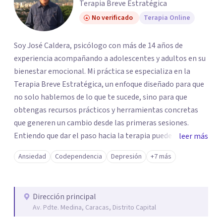
Terapia Breve Estratégica
No verificado
Terapia Online
Soy José Caldera, psicólogo con más de 14 años de
experiencia acompañando a adolescentes y adultos en su
bienestar emocional. Mi práctica se especializa en la
Terapia Breve Estratégica, un enfoque diseñado para que
no solo hablemos de lo que te sucede, sino para que
obtengas recursos prácticos y herramientas concretas
que generen un cambio desde las primeras sesiones.
Entiendo que dar el paso hacia la terapia puede generar
leer más
dudas, pero si te sientes bloqueado por la ansiedad,
Ansiedad
Codependencia
Depresión
+7 más
ataques de pánico, miedos o el dolor de una ruptura, mi
objetivo es ayudarte a transformar esa parálisis en
acción. Trabajaremos juntos para superar duelos, fobias y
Dirección principal
el estrés cotidiano, devolviéndote el control de tu vida de
Av. Pdte. Medina, Caracas, Distrito Capital
forma ágil y efectiva.