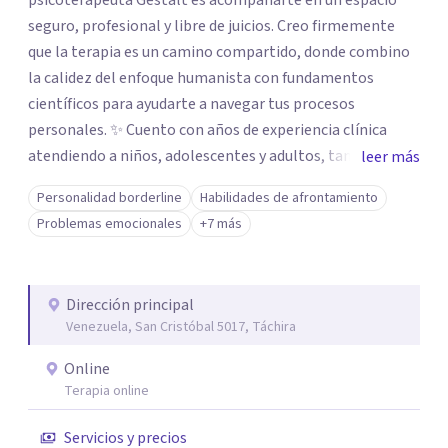
psicoterapeuta Gestalt es acompañarte en un espacio
seguro, profesional y libre de juicios. Creo firmemente
que la terapia es un camino compartido, donde combino
la calidez del enfoque humanista con fundamentos
científicos para ayudarte a navegar tus procesos
personales. ✨ Cuento con años de experiencia clínica
atendiendo a niños, adolescentes y adultos, tanto en mi
leer más
consultorio privado como en entornos especializados. Me
Personalidad borderline
Habilidades de afrontamiento
especializo en el abordaje de traumas, trastornos del
Problemas emocionales
+7 más
ánimo, duelos y los desafíos emocionales que surgen con
la migración o la neurodivergencia. Mi enfoque es
integral: desde la contención en crisis hasta el diseño de
Dirección principal
tratamientos personalizados, mi meta es brindarte
Venezuela, San Cristóbal 5017, Táchira
herramientas reales para tu bienestar. 🫂 Mi formación
como Licenciada en Psicología, sumada a mis estudios en
Online
psicopatología, psicología clínica, comunitaria y
Terapia online
psicoterapia Gestalt, me permite ofrecerte una atención
Servicios y precios
clínica sólida y actualizada. Estoy aquí para escucharte y