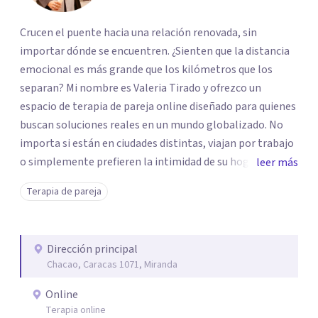
Crucen el puente hacia una relación renovada, sin
importar dónde se encuentren. ¿Sienten que la distancia
emocional es más grande que los kilómetros que los
separan? Mi nombre es Valeria Tirado y ofrezco un
espacio de terapia de pareja online diseñado para quienes
buscan soluciones reales en un mundo globalizado. No
importa si están en ciudades distintas, viajan por trabajo
o simplemente prefieren la intimidad de su hogar; mi
leer más
consulta digital elimina las fronteras para que el amor
Terapia de pareja
vuelva a ser el protagonista. Mi misión es ayudarlos a
transformar las crisis en oportunidades de madurez.
Juntos, convertiremos su pantalla en un refugio seguro
Dirección principal
donde la escucha reemplaza a la culpa y la comprensión
Chacao, Caracas 1071, Miranda
vence al conflicto. Es hora de dejar de sobrevivir a la
relación y empezar a disfrutarla nuevamente.
Online
¿Agendamos su primera sesión y acortamos esa distancia
Terapia online