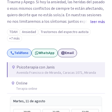
Trauma y Apego. Si hoy la ansiedad, las heridas del pasado
o esos mismos conflictos de siempre te están afectando,
quiero decirte que no estás solo/a. En nuestras sesiones
no nos limitaremos a los síntomas: juntos exploraremos
leer más
qué hay detrás de tu malestar, comprendiendo cómo tus
TDAH
Ansiedad
Trastornos del espectro autista
experiencias y vínculos han marcado tu historia. Quizás te
+7 más
cuesta poner límites, confiar en los demás o repites
vínculos que te hacen daño. O tal vez buscas
Teléfono
WhatsApp
Email
herramientas para comprender y acompañar mejor a tus
hijos. Aquí encontrarás un espacio humano, profesional y
seguro para iniciar tu proceso de sanación. Si sientes que
Psicoterapia con Janis
Avenida Francisco de Miranda, Caracas 1071, Miranda
es el momento de transformar tu historia, estaré para
dar ese primer paso contigo.
Online
Terapia online
Martes, 11 de agosto