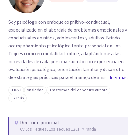
Soy psicólogo con enfoque cognitivo-conductual,
especializado en el abordaje de problemas emocionales y
conductuales en niños, adolescentes y adultos. Brindo
acompañamiento psicológico tanto presencial en Los
Teques como en modalidad online, adaptándome a las
necesidades de cada persona. Cuento con experiencia en
evaluación psicológica, orientación familiar y desarrollo
de estrategias prácticas para el manejo de ansiedad,
leer más
duelo, dificultades emocionales y problemas de conducta.
TDAH
Ansiedad
Trastornos del espectro autista
Actualmente me formo como orientador de conducta, lo
+7 más
que fortalece mi capacidad para intervenir de forma
efectiva y centrada en soluciones. Trabajo desde la
empatía, el compromiso ético y la escucha activa, con el
Dirección principal
objetivo de generar cambios reales que mejoren el
Cv Los Teques, Los Teques 1201, Miranda
bienestar personal y familiar.