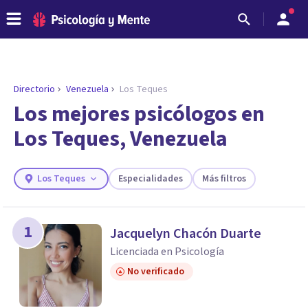
Directorio
Venezuela
Los Teques
ENCONTRAR MI TERAPEUTA
¿Necesitas ayuda para encontrar el
Los mejores psicólogos en
psicólogo adecuado?
Los Teques, Venezuela
Responde a unas breves preguntas y te ofreceremos
los profesionales que más se ajustan a tus
necesidades.
Los Teques
Especialidades
Más filtros
Responder cuestionario
1
Jacquelyn Chacón Duarte
Licenciada en Psicología
No verificado